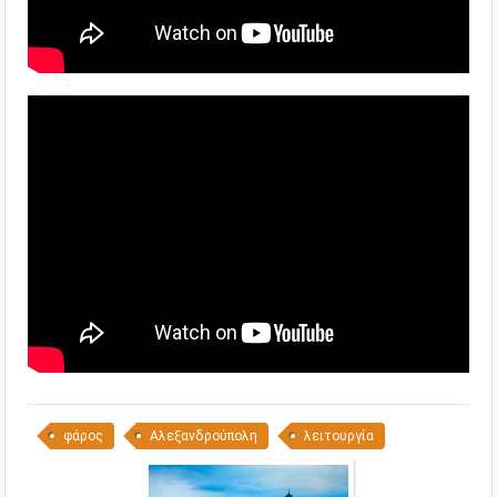
φάρος
Αλεξανδρούπολη
λειτουργία