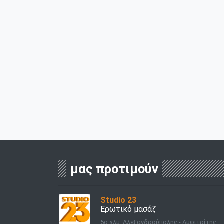
μας προτιμούν
Studio 23
Ερωτικό μασάζ
5ο χλμ. Αλεξανδρούπολης - Αμφιτρίτης