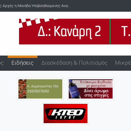
Μετατέθηκε για το 2027 η ολοκλήρωση της Ανατολικής Περιφερει...
ός
Ειδήσεις
Διασκέδαση & Πολιτισμός
Μικρέ