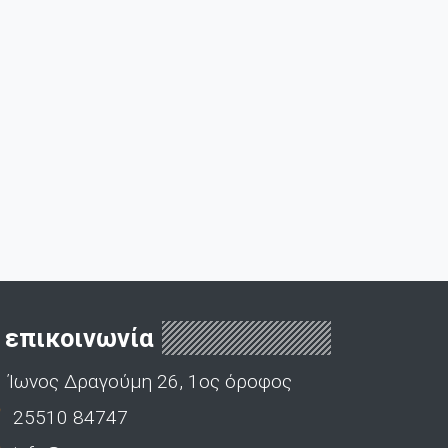
επικοινωνία
Ίωνος Δραγούμη 26, 1ος όροφος
25510 84747