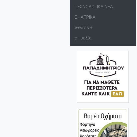
ΤΕΧΝΟΛΟΓΙΚΑ ΝΕΑ
Ε - ΑΤΡΙΚΑ
e-evros +
e - υεξία