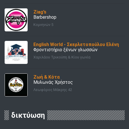
Ziag’s
Barbershop
Κομνηνών 5
English World - Σκερλετοπούλου Ελένη
Φροντιστήριο ξένων γλωσσών
Χαριλάου Τρικούπη & Κίου γωνία
Ζωή & Κότα
Μυλωνάς Χρήστος
Λεωφόρος Μάκρης 42
δικτύωση