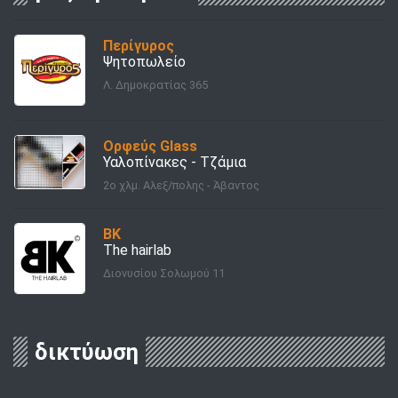
Περίγυρος
Ψητοπωλείο
Λ. Δημοκρατίας 365
Ορφεύς Glass
Υαλοπίνακες - Τζάμια
2ο χλμ. Αλεξ/πολης - Άβαντος
BK
The hairlab
Διονυσίου Σολωμού 11
δικτύωση