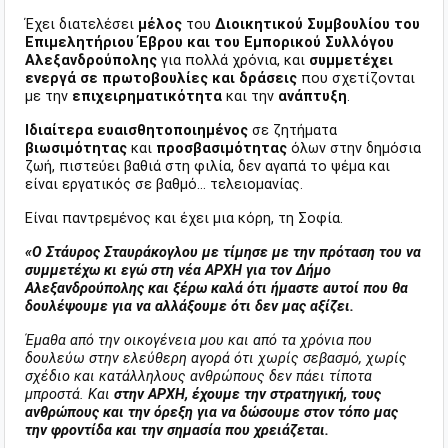
Έχει διατελέσει
μέλος
του
Διοικητικού Συμβουλίου του
Επιμελητήριου Έβρου και του Εμπορικού Συλλόγου
Αλεξανδρούπολης
για πολλά χρόνια, και
συμμετέχει
ενεργά σε πρωτοβουλίες και δράσεις
που σχετίζονται
με την
επιχειρηματικότητα
και την
ανάπτυξη
.
Ιδιαίτερα ευαισθητοποιημένος
σε ζητήματα
βιωσιμότητας
και
προσβασιμότητας
όλων στην δημόσια
ζωή, πιστεύει βαθιά στη φιλία, δεν αγαπά το ψέμα και
είναι εργατικός σε βαθμό… τελειομανίας.
Είναι παντρεμένος και έχει μια κόρη, τη Σοφία.
«Ο Στάυρος Σταυράκογλου με τίμησε με την πρόταση του να
συμμετέχω κι εγώ στη νέα ΑΡΧΗ για τον Δήμο
Αλεξανδρούπολης και ξέρω καλά ότι ήμαστε αυτοί που θα
δουλέψουμε για να αλλάξουμε ότι δεν μας αξίζει.
Έμαθα από την οικογένεια μου και από τα χρόνια που
δουλεύω στην ελεύθερη αγορά ότι χωρίς σεβασμό, χωρίς
σχέδιο και κατάλληλους ανθρώπους δεν πάει τίποτα
μπροστά. Και
στην ΑΡΧΗ, έχουμε την στρατηγική, τους
ανθρώπους και την όρεξη για να δώσουμε στον τόπο μας
την φροντίδα και την σημασία που χρειάζεται.