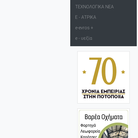
ΤΕΧΝΟΛΟΓΙΚΑ ΝΕΑ
Ε - ΑΤΡΙΚΑ
e-evros +
e - υεξία