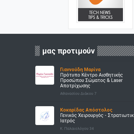
μας προτιμούν
Γιαννούδη Μαρίνα
Πρότυπο Κέντρο Αισθητικής
Προσώπου Σώματος & Laser
Aποτρίχωσης
Αθανασίου Διάκου 7
Κοκαρίδας Απόστολος
Γενικός Χειρουργός - Στρατιωτι
Ιατρός
Κ. Παλαιολόγου 34