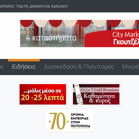
πολης: Γιορτή, μουσική και έμπρακτ...
Δύο συλλήψεις για ναρκωτικ
ός
Ειδήσεις
Διασκέδαση & Πολιτισμός
Μικρέ