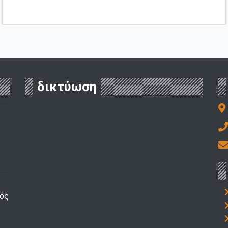
δικτύωση
κός