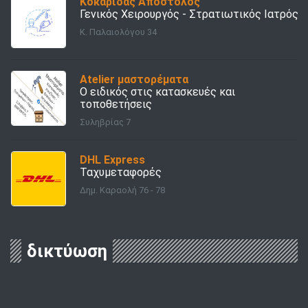
Κοκαρίδας Απόστολος
Γενικός Χειρουργός - Στρατιωτικός Ιατρός
Κ. Παλαιολόγου 34
Atelier μαστορέματα
Ο ειδικός στις κατασκευές και
τοποθετήσεις
Συληβρίας 7
DHL Express
Ταχυμεταφορές
Δημ. Καραολή 76 - 78
δικτύωση