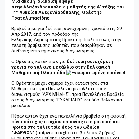
Μια ακόμη διάκριση έφερε
στην Αλεξανδρούπολη ο μαθητής της Α’ τάξης του
ου
1
Λυκείου Αλεξανδρούπολης, Ορέστης
Τσαταλμπασίδης.
Βραβεύτηκε για δεύτερη συνεχομένη χρονιά στις 29
Απρ 2017, από τον πρόεδρο της
Ελληνικής Δημοκρατίας Προκόπη Παυλόπουλο, στην
τελετή βράβευσης μαθητών που διακρίθηκαν σε
διεθνείς επιστημονικούς διαγωνισμούς.
Ο Ορέστης κατέκτησε για
δεύτερη συνεχόμενη
χρονιά το χάλκινο μετάλλιο στην Βαλκανική
Μαθηματική Ολυμπιάδα.
Ο Ορέστης μέχρι σήμερα έχει κατακτήσει στα
Μαθηματικά τρία Πανελλήνια μετάλλια στους
διαγωνισμούς "ΑΡΧΙΜΗΔΗΣ", τρία Πανελλήνια Βραβεία
στους διαγωνισμούς "ΕΥΚΛΕΙΔΗΣ" και δύο Βαλκανικά
μετάλλια.
Πέραν αυτών έχει ένα πανελλήνιο βραβείο στη φυσική,
είναι κάτοχος πτυχίου αρμονίας στη μουσική και
φοιτά στο τελευταίο έτος του ωδείου
"ΦΑΕΘΩΝ"
(παίρνει πτυχίο στο βιολί σε 2 μήνες).
Είναι κάτοχος μαύρης ζώνης στο TAE KWON DO και