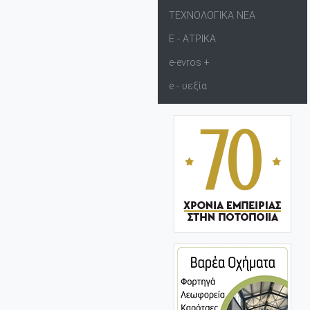
ΤΕΧΝΟΛΟΓΙΚΑ ΝΕΑ
Ε - ΑΤΡΙΚΑ
e-evros +
e - υεξία