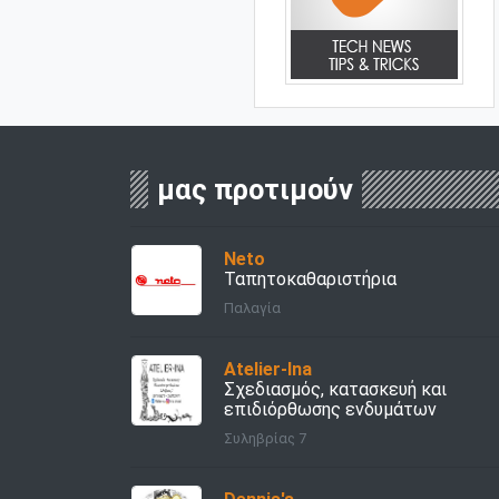
μας προτιμούν
Νeto
Ταπητοκαθαριστήρια
Παλαγία
Atelier-Ina
Σχεδιασμός, κατασκευή και
επιδιόρθωσης ενδυμάτων
Συληβρίας 7