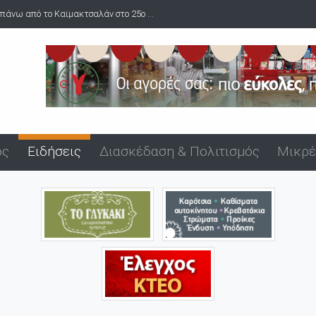
πάνω από το Καϊμακτσαλάν στο 25ο ...
Δύο συλλήψεις για ναρκωτικ
ός
Ειδήσεις
Διασκέδαση & Πολιτισμός
Μικρέ