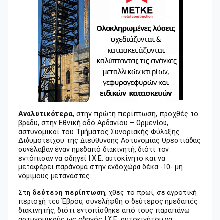
Αναλυτικότερα
, στην πρώτη περίπτωση, προχθές το
βράδυ, στην Εθνική οδό Αρδανίου – Ορμενίου,
αστυνομικοί του Τμήματος Συνοριακής Φύλαξης
Διδυμοτείχου της Διεύθυνσης Αστυνομίας Ορεστιάδας
συνέλαβαν έναν ημεδαπό διακινητή, διότι τον
εντόπισαν να οδηγεί Ι.Χ.Ε. αυτοκίνητο και να
μεταφέρει παράνομα στην ενδοχώρα δέκα -10- μη
νόμιμους μετανάστες.
Στη
δεύτερη περίπτωση
, χθες το πρωί, σε αγροτική
περιοχή του Έβρου, συνελήφθη ο δεύτερος ημεδαπός
διακινητής, διότι εντοπίσθηκε από τους παραπάνω
αστυνομικούς ως οδηγός Ι.Χ.Ε. αυτοκινήτου να