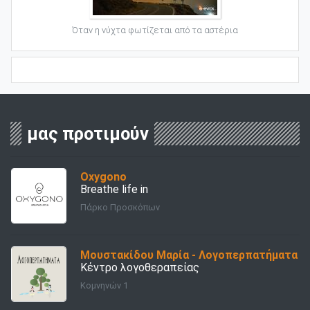
Όταν η νύχτα φωτίζεται από τα αστέρια
μας προτιμούν
Oxygono
Breathe life in
Πάρκο Προσκόπων
Μουστακίδου Μαρία - Λογοπερπατήματα
Κέντρο λογοθεραπείας
Κομνηνών 1