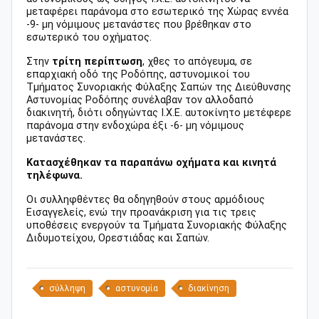
μεταφέρει παράνομα στο εσωτερικό της Χώρας εννέα
-9- μη νόμιμους μετανάστες που βρέθηκαν στο
εσωτερικό του οχήματος.
Στην
τρίτη περίπτωση
, χθες το απόγευμα, σε
επαρχιακή οδό της Ροδόπης, αστυνομικοί του
Τμήματος Συνοριακής Φύλαξης Σαπών της Διεύθυνσης
Αστυνομίας Ροδόπης συνέλαβαν τον αλλοδαπό
διακινητή, διότι οδηγώντας Ι.Χ.Ε. αυτοκίνητο μετέφερε
παράνομα στην ενδοχώρα έξι -6- μη νόμιμους
μετανάστες.
Κατασχέθηκαν τα παραπάνω οχήματα και κινητά
τηλέφωνα.
Οι συλληφθέντες θα οδηγηθούν στους αρμόδιους
Εισαγγελείς, ενώ την προανάκριση για τις τρεις
υποθέσεις ενεργούν τα Τμήματα Συνοριακής Φύλαξης
Διδυμοτείχου, Ορεστιάδας και Σαπών.
σύλληψη
αστυνομία
διακίνηση