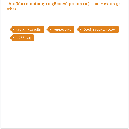
Διαβάστε επίσης το χθεσινό ρεπορτάζ του e-evros.gr
εδώ.
ινδική κάνναβη
ναρκωτικά
δίωξη ναρκωτικών
σύλληψη