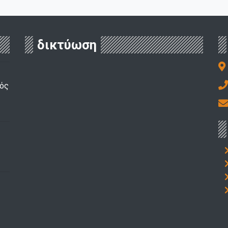
δικτύωση
κός