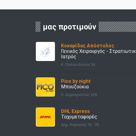
μας προτιμούν
Κοκαρίδας Απόστολος
Γενικός Χειρουργός - Στρατιωτι
Ιατρός
Κ. Παλαιολόγου 34
Pico by night
Μπουζούκια
Λ. Δημοκρατίας 328
DHL Express
Ταχυμεταφορές
Δημ. Καραολή 76 - 78