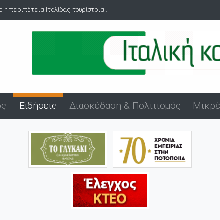
 τουρίστρια...
Πανήγυρη Αγίου Εύπλου στο λιμάνι της Αλεξανδρού
ός
Ειδήσεις
Διασκέδαση & Πολιτισμός
Μικρέ