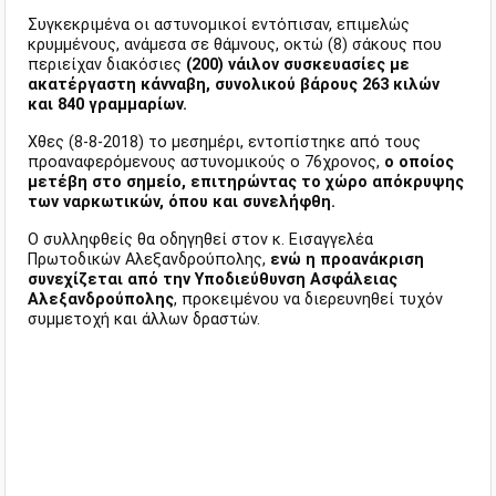
Συγκεκριμένα οι αστυνομικοί εντόπισαν, επιμελώς
κρυμμένους, ανάμεσα σε θάμνους, οκτώ (8) σάκους που
περιείχαν διακόσιες
(200) νάιλον συσκευασίες με
ακατέργαστη κάνναβη, συνολικού βάρους 263 κιλών
και 840 γραμμαρίων.
Χθες (8-8-2018) το μεσημέρι, εντοπίστηκε από τους
προαναφερόμενους αστυνομικούς ο 76χρονος,
ο οποίος
μετέβη στο σημείο, επιτηρώντας το χώρο απόκρυψης
των ναρκωτικών, όπου και συνελήφθη.
Ο συλληφθείς θα οδηγηθεί στον κ. Εισαγγελέα
Πρωτοδικών Αλεξανδρούπολης,
ενώ η προανάκριση
συνεχίζεται από την Υποδιεύθυνση Ασφάλειας
Αλεξανδρούπολης
, προκειμένου να διερευνηθεί τυχόν
συμμετοχή και άλλων δραστών.