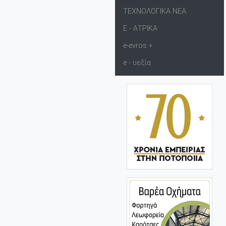
ΤΕΧΝΟΛΟΓΙΚΑ ΝΕΑ
Ε - ΑΤΡΙΚΑ
e-evros +
e - υεξία