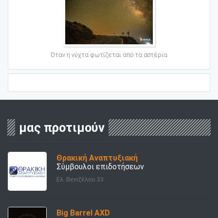
Όταν η νύχτα φωτίζεται από τα αστέρια
μας προτιμούν
Θρακική Αναπτυξιακή
Σύμβουλοι επιδοτήσεων
Ελ. Βενιζέλου 33
Big Barrel AXD