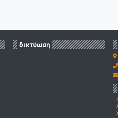
δικτύωση
-