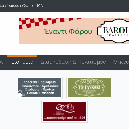
ική ομάδα πόλο του ΝΟΑ!
Άνδρας επιδείκνυε τα γεννητικ
ός
Ειδήσεις
Διασκέδαση & Πολιτισμός
Μικρέ