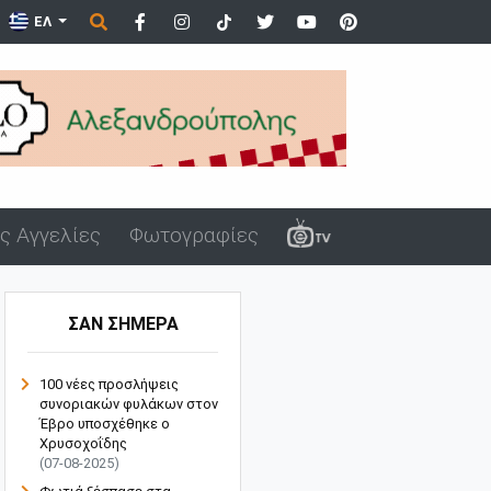
ά του όργανα σε ανήλικα στον Άβ...
ΕΛ
ς Αγγελίες
Φωτογραφίες
ΣΑΝ ΣΗΜΕΡΑ
100 νέες προσλήψεις
συνοριακών φυλάκων στον
Έβρο υποσχέθηκε ο
Χρυσοχοΐδης
(07-08-2025)