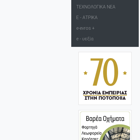
ΤΕΧΝΟΛΟΓΙΚΑ ΝΕΑ
Ε - ΑΤΡΙΚΑ
e-evros +
e - υεξία