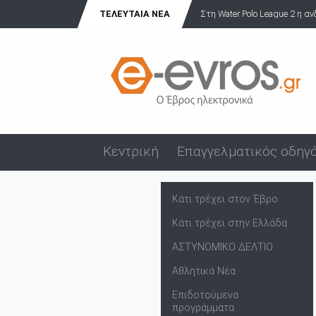
ΤΕΛΕΥΤΑΊΑ ΝΈΑ
Στη Water Polo League 2 η ανδρ
Κεντρική
Επαγγελματικός οδηγ
Κάτι τρέχει στον Έβρο
Κάτι τρέχει στην Ελλάδα
ΑΣΤΥΝΟΜΙΚΟ ΔΕΛΤΙΟ
Αθλητικά Νέα
Επιδοτούμενα
προγράμματα