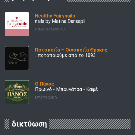
Healthy Fairynails
nails by Matina Darisapli
Παλαιολόγου 48
Ποτοποιΐα – Οινοποιΐα Θράκης
...ποτοποιούμε από το 1893
Ο Πάνος
Πρωινό - Μπουγάτσα - Καφέ
Μπότσαρη 9
δικτύωση