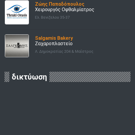
Ζώης Παπαδόπουλος
Χειρουργός Οφθαλμίατρος
Ελ. Βενιζελου 35-37
Salgamis Bakery
Ζαχαροπλαστείο
Λ. Δημοκρατίας 204 & Μαΐστρος
δικτύωση