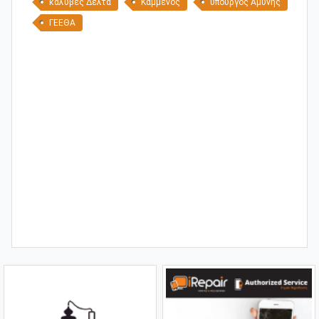
καλύβες Δέλτα
Καμμένος
υπουργός Αμύνης
ΓΕΕΘΑ