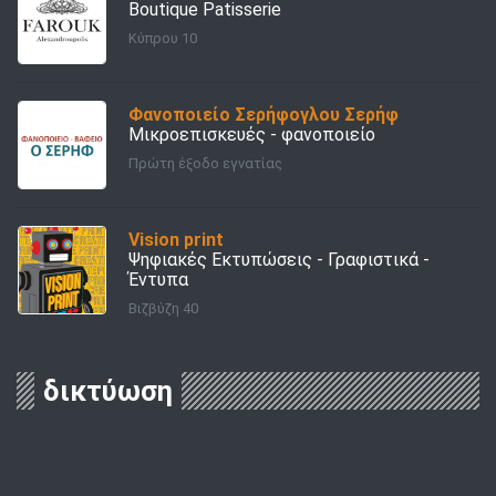
Boutique Patisserie
Κύπρου 10
Φανοποιείο Σερήφογλου Σερήφ
Μικροεπισκευές - φανοποιείο
Πρώτη έξοδο εγνατίας
Vision print
Ψηφιακές Εκτυπώσεις - Γραφιστικά -
Έντυπα
Βιζβύζη 40
δικτύωση