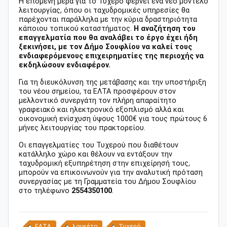
Η επόμενη μέρα για το Τυχερό φέρνει ένα νέο μοντέλο
λειτουργίας, όπου οι ταχυδρομικές υπηρεσίες θα
παρέχονται παράλληλα με την κύρια δραστηριότητα
κάποιου τοπικού καταστήματος.
Η αναζήτηση του
επαγγελματία που θα αναλάβει το έργο έχει ήδη
ξεκινήσει, με τον Δήμο Σουφλίου να καλεί τους
ενδιαφερόμενους επιχειρηματίες της περιοχής να
εκδηλώσουν ενδιαφέρον.
Για τη διευκόλυνση της μετάβασης και την υποστήριξη
του νέου σημείου, τα ΕΛΤΑ προσφέρουν στον
μελλοντικό συνεργάτη τον πλήρη απαραίτητο
γραφειακό και ηλεκτρονικό εξοπλισμό αλλά και
οικονομική ενίσχυση ύψους 1000€ για τους πρώτους 6
μήνες λειτουργίας του πρακτορείου.
Οι επαγγελματίες του Τυχερού που διαθέτουν
κατάλληλο χώρο και θέλουν να εντάξουν την
ταχυδρομική εξυπηρέτηση στην επιχείρησή τους,
μπορούν να επικοινωνούν για την αναλυτική πρόταση
συνεργασίας με τη Γραμματεία του Δήμου Σουφλίου
στο τηλέφωνο
2554350100
.
ΕΛΤΑ
λουκέτο
Τυχερό