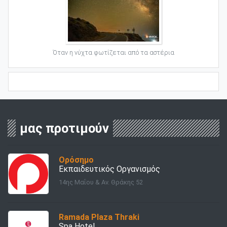
Όταν η νύχτα φωτίζεται από τα αστέρια
μας προτιμούν
Ορόσημο
Εκπαιδευτικός Οργανισμός
14ης Μαΐου & Αν. Θράκης 52
Ramada Plaza Thraki
Spa Hotel