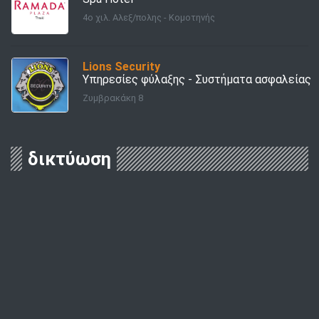
4ο χιλ. Αλεξ/πολης - Κομοτηνής
Lions Security
Υπηρεσίες φύλαξης - Συστήματα ασφαλείας
Ζυμβρακάκη 8
δικτύωση