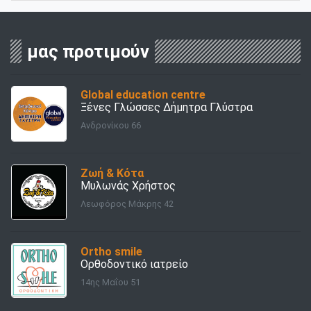
μας προτιμούν
Global education centre
Ξένες Γλώσσες Δήμητρα Γλύστρα
Ανδρονίκου 66
Ζωή & Κότα
Μυλωνάς Χρήστος
Λεωφόρος Μάκρης 42
Ortho smile
Ορθοδοντικό ιατρείο
14ης Μαΐου 51