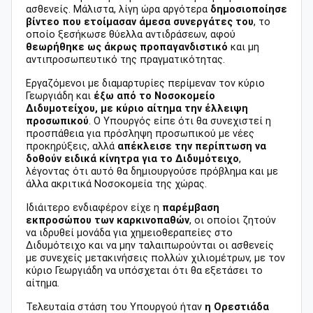
ασθενείς. Μάλιστα, λίγη ώρα αργότερα
δημοσιοποίησε
βίντεο που ετοίμασαν άμεσα συνεργάτες του
, το
οποίο ξεσήκωσε θύελλα αντιδράσεων, αφού
θεωρήθηκε ως άκρως προπαγανδιστικό
και μη
αντιπροσωπευτικό της πραγματικότητας.
Εργαζόμενοι με διαμαρτυρίες περίμεναν τον κύριο
Γεωργιάδη και
έξω από το Νοσοκομείο
Διδυμοτείχου, με κύριο αίτημα την έλλειψη
προσωπικού
. Ο Υπουργός είπε ότι θα συνεχιστεί η
προσπάθεια για πρόσληψη προσωπικού με νέες
προκηρύξεις, αλλά
απέκλεισε την περίπτωση να
δοθούν ειδικά κίνητρα για το Διδυμότειχο
,
λέγοντας ότι αυτό θα δημιουργούσε πρόβλημα και με
άλλα ακριτικά Νοσοκομεία της χώρας.
Ιδιάιτερο ενδιαφέρον είχε η
παρέμβαση
εκπροσώπου των καρκινοπαθών
, οι οποίοι ζητούν
να ιδρυθεί μονάδα για χημειοθεραπείες στο
Διδυμότειχο και να μην ταλαιπωρούνται οι ασθενείς
με συνεχείς μετακινήσεις πολλών χιλιομέτρων, με τον
κύριο Γεωργιάδη να υπόσχεται ότι θα εξετάσει το
αίτημα.
Τελευταία στάση του Υπουργού ήταν
η Ορεστιάδα