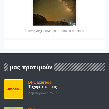
Όταν η νύχτα φωτίζεται από τα αστέρια
μας προτιμούν
DHL Express
Ταχυμεταφορές
Δημ. Καραολή 76 - 78