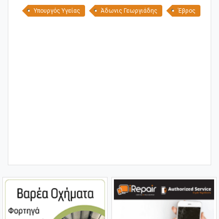
Υπουργός Υγείας
Άδωνις Γεωργιάδης
Έβρος