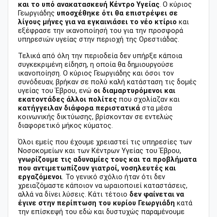
και το υπό ανακατασκευή Κέντρο Υγείας
. Ο κύριος
Γεωργιάδης
υποσχέθηκε ότι θα επιστρέψει σε
λίγους μήνες για να εγκαινιάσει το νέο κτίριο
και
εξέφρασε την ικανοποίησή του για την προσφορά
υπηρεσιών υγείας στην περιοχή της Ορεστιάδας.
Τελικά από όλη την περιοδεία δεν υπήρξε κάποια
συγκεκριμένη είδηση, η οποία θα δημιουργούσε
ικανοποίηση. Ο κύριος Γεωργιάδης και όσοι τον
συνόδευαν, βρήκαν σε πολύ καλή κατάσταση τις δομές
υγείας του Έβρου, ενώ
οι διαμαρτυρόμενοι και
εκατοντάδες άλλοι πολίτες
που σχολίαζαν και
κατήγγειλαν διάφορα περιστατικά
στα μέσα
κοινωνικής δικτύωσης, βρίσκονταν σε εντελώς
διαφορετικό μήκος κύματος.
Όλοι εμείς που έχουμε χρειαστεί τις υπηρεσίες των
Νοσοκομείων και των Κέντρων Υγείας του Έβρου,
γνωρίζουμε τις αδυναμίες τους και τα προβλήματα
που αντιμετωπίζουν γιατροί, νοσηλευτές και
εργαζόμενοι
. Το γενικό σχόλιο ήταν ότι δεν
χρειαζόμαστε κάποιον να ωραιοποιεί καταστάσεις,
αλλά να δίνει λύσεις. Κάτι τέτοιο
δεν φαίνεται να
έγινε στην περίπτωση του κυρίου Γεωργιάδη
κατά
την επίσκεψή του εδώ και δυστυχώς παραμένουμε