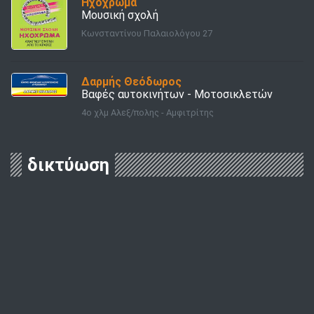
Ηχόχρωμα
Μουσική σχολή
Κωνσταντίνου Παλαιολόγου 27
Δαρμής Θεόδωρος
Βαφές αυτοκινήτων - Μοτοσικλετών
4ο χλμ Αλεξ/πολης - Αμφιτρίτης
δικτύωση