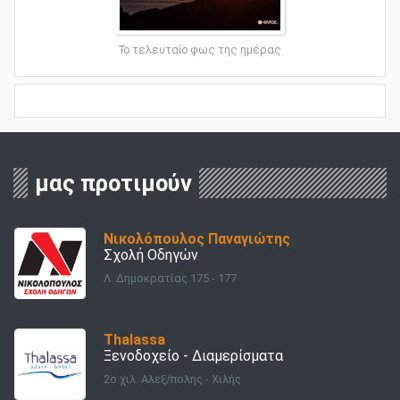
Το τελευταίο φως της ημέρας
μας προτιμούν
Νικολόπουλος Παναγιώτης
Σχολή Οδηγών
Λ. Δημοκρατίας 175 - 177
Thalassa
Ξενοδοχείο - Διαμερίσματα
2o χιλ. Αλεξ/πολης - Χιλής