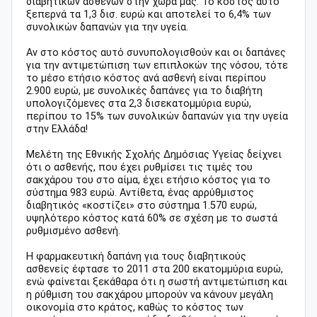
διαβητικών ασθενών στην χώρα μας. Το κόστος αυτό
ξεπερνά τα 1,3 δισ. ευρώ και αποτελεί το 6,4% των
συνολικών δαπανών για την υγεία.
Αν στο κόστος αυτό συνυπολογισθούν και οι δαπάνες
για την αντιμετώπιση των επιπλοκών της νόσου, τότε
το μέσο ετήσιο κόστος ανά ασθενή είναι περίπου
2.900 ευρώ, με συνολικές δαπάνες για το διαβήτη
υπολογιζόμενες στα 2,3 δισεκατομμύρια ευρώ,
περίπου το 15% των συνολικών δαπανών για την υγεία
στην Ελλάδα!
Μελέτη της Εθνικής Σχολής Δημόσιας Υγείας δείχνει
ότι ο ασθενής, που έχει ρυθμίσει τις τιμές του
σακχάρου του στο αίμα, έχει ετήσιο κόστος για το
σύστημα 983 ευρώ. Αντίθετα, ένας αρρύθμιστος
διαβητικός «κοστίζει» στο σύστημα 1.570 ευρώ,
υψηλότερο κόστος κατά 60% σε σχέση με το σωστά
ρυθμισμένο ασθενή.
Η φαρμακευτική δαπάνη για τους διαβητικούς
ασθενείς έφτασε το 2011 στα 200 εκατομμύρια ευρώ,
ενώ φαίνεται ξεκάθαρα ότι η σωστή αντιμετώπιση και
η ρύθμιση του σακχάρου μπορούν να κάνουν μεγάλη
οικονομία στο κράτος, καθώς το κόστος των