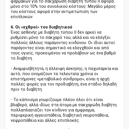
φαρμάκων για το σακχαρώδη διαβήτη τύπου ΙΙ αφορά
μόνο στο 10% του συνολικού κόστους. Μεγάλο μέρος
του κόστους αφορά στην αντιμετώπιση των
επιπλοκών.
6. Οι «εχθροί» του διαβητικού
Ένας ασθενής με διαβήτη τύπου ΙΙ δεν αρκεί να
ρυθμίσει μόνο το σάκχαρό του, αλλά και να ελέγξει
πολλούς άλλους παράγοντες κινδύνου. Οι ίδιοι αυτοί
παράγοντες είναι σημαντικό να ελεγχθούν και από
τους υγιείς, προκειμένου να προλάβουν ως ένα βαθμό
το διαβήτη.
- Αναμφισβήτητα, η έλλειψη άσκησης, η παχυσαρκία και
αυτό, που ονομάζουν τα τελευταία χρόνια οι
επιστήμονες «μεταβολικό σύνδρομο», είναι η αρχή
πολλές φορές για τον προδιαβήτη, ένα στάδιο δηλαδή
πριν το διαβήτη.
- Το κάπνισμα γνωρίζουμε πλέον όλοι ότι είναι
βλαβερό, αλλά ιδίως στα άτομα με σακχαρώδη διαβήτη
πολλαπλασιάζει τον κίνδυνο για έμφραγμα,
περιφερική αγγειοπάθεια, διαβητική νευροπάθεια,
νεφροπάθεια και άλλες επιπλοκές.