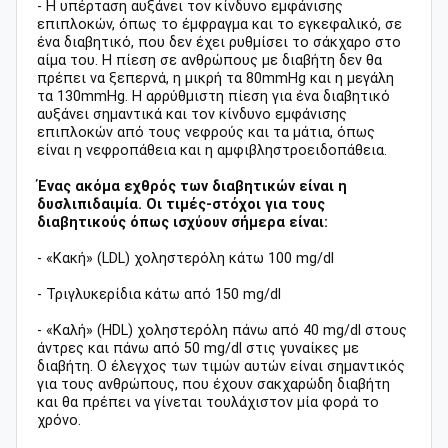
- Η υπέρταση αυξάνει τον κίνδυνο εμφάνισης
επιπλοκών, όπως το έμφραγμα και το εγκεφαλικό, σε
ένα διαβητικό, που δεν έχει ρυθμίσει το σάκχαρο στο
αίμα του. Η πίεση σε ανθρώπους με διαβήτη δεν θα
πρέπει να ξεπερνά, η μικρή τα 80mmHg και η μεγάλη
τα 130mmHg. Η αρρύθμιστη πίεση για ένα διαβητικό
αυξάνει σημαντικά και τον κίνδυνο εμφάνισης
επιπλοκών από τους νεφρούς και τα μάτια, όπως
είναι η νεφροπάθεια και η αμφιβληστροειδοπάθεια.
Ένας ακόμα εχθρός των διαβητικών είναι η
δυσλιπιδαιμία. Οι τιμές-στόχοι για τους
διαβητικούς όπως ισχύουν σήμερα είναι:
- «Κακή» (LDL) χοληστερόλη κάτω 100 mg/dl
- Τριγλυκερίδια κάτω από 150 mg/dl
- «Καλή» (HDL) χοληστερόλη πάνω από 40 mg/dl στους
άντρες και πάνω από 50 mg/dl στις γυναίκες με
διαβήτη. Ο έλεγχος των τιμών αυτών είναι σημαντικός
για τους ανθρώπους, που έχουν σακχαρώδη διαβήτη
και θα πρέπει να γίνεται τουλάχιστον μία φορά το
χρόνο.