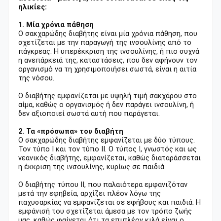
ηλικίες:
1. Μία χρόνια πάθηση
Ο σακχαρώδης διαβήτης είναι μία χρόνια πάθηση, που
σχετίζεται με την παραγωγή της ινσουλίνης από το
πάγκρεας. Η υπερέκκριση της ινσουλίνης, ή πιο συχνά
η ανεπάρκειά της, καταστάσεις, που δεν αφήνουν τον
οργανισμό να τη χρησιμοποιήσει σωστά, είναι η αιτία
της νόσου.
Ο διαβήτης εμφανίζεται με υψηλή τιμή σακχάρου στο
αίμα, καθώς ο οργανισμός ή δεν παράγει ινσουλίνη, ή
δεν αξιοποιεί σωστά αυτή που παράγεται.
2. Τα «πρόσωπα» του διαβήτη
Ο σακχαρώδης διαβήτης εμφανίζεται με δύο τύπους.
Τον τύπο Ι και τον τύπο ΙΙ. Ο τύπος Ι, γνωστός και ως
νεανικός διαβήτης, εμφανίζεται, καθώς διαταράσσεται
η έκκριση της ινσουλίνης, κυρίως σε παιδιά.
Ο διαβήτης τύπου ΙΙ, που παλαιότερα εμφανιζόταν
μετά την εφηβεία, αρχίζει πλέον λόγω της
παχυσαρκίας να εμφανίζεται σε εφήβους και παιδιά. Η
εμφάνισή του σχετίζεται άμεσα με τον τρόπο ζωής
μας, καθώς φαίνεται ότι τα επιπλέον κιλά είναι ο