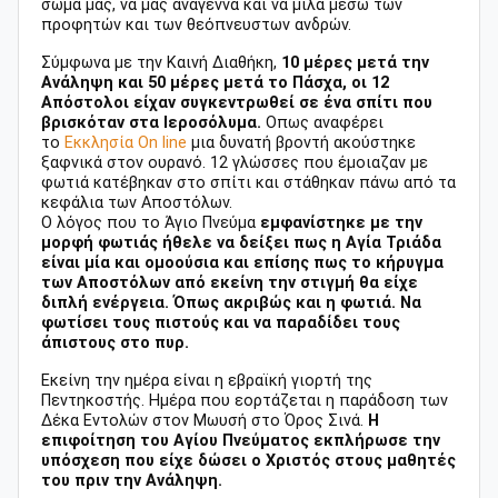
σώμα μας, να μας αναγεννά και να μιλά μέσω των
προφητών και των θεόπνευστων ανδρών.
Σύμφωνα με την Καινή Διαθήκη,
10 μέρες μετά την
Ανάληψη και 50 μέρες μετά το Πάσχα, οι 12
Απόστολοι είχαν συγκεντρωθεί σε ένα σπίτι που
βρισκόταν στα Ιεροσόλυμα.
Οπως αναφέρει
το
Εκκλησία On line
μια δυνατή βροντή ακούστηκε
ξαφνικά στον ουρανό. 12 γλώσσες που έμοιαζαν με
φωτιά κατέβηκαν στο σπίτι και στάθηκαν πάνω από τα
κεφάλια των Αποστόλων.
Ο λόγος που το Άγιο Πνεύμα
εμφανίστηκε με την
μορφή φωτιάς ήθελε να δείξει πως η Αγία Τριάδα
είναι μία και ομοούσια και επίσης πως το κήρυγμα
των Αποστόλων από εκείνη την στιγμή θα είχε
διπλή ενέργεια. Όπως ακριβώς και η φωτιά. Να
φωτίσει τους πιστούς και να παραδίδει τους
άπιστους στο πυρ.
Εκείνη την ημέρα είναι η εβραϊκή γιορτή της
Πεντηκοστής. Ημέρα που εορτάζεται η παράδοση των
Δέκα Εντολών στον Μωυσή στο Όρος Σινά.
Η
επιφοίτηση του Αγίου Πνεύματος εκπλήρωσε την
υπόσχεση που είχε δώσει ο Χριστός στους μαθητές
του πριν την Ανάληψη.