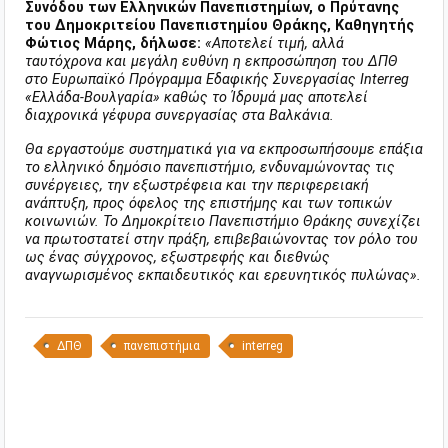
Συνόδου των Ελληνικών Πανεπιστημίων, ο Πρύτανης
του Δημοκριτείου Πανεπιστημίου Θράκης, Καθηγητής
Φώτιος Μάρης, δήλωσε:
«Αποτελεί τιμή, αλλά
ταυτόχρονα και μεγάλη ευθύνη η εκπροσώπηση του ΔΠΘ
στο Ευρωπαϊκό Πρόγραμμα Εδαφικής Συνεργασίας Interreg
«Ελλάδα-Βουλγαρία» καθώς το Ίδρυμά μας αποτελεί
διαχρονικά γέφυρα συνεργασίας στα Βαλκάνια.
Θα εργαστούμε συστηματικά για να εκπροσωπήσουμε επάξια
το ελληνικό δημόσιο πανεπιστήμιο, ενδυναμώνοντας τις
συνέργειες, την εξωστρέφεια και την περιφερειακή
ανάπτυξη, προς όφελος της επιστήμης και των τοπικών
κοινωνιών. Το Δημοκρίτειο Πανεπιστήμιο Θράκης συνεχίζει
να πρωτοστατεί στην πράξη, επιβεβαιώνοντας τον ρόλο του
ως ένας σύγχρονος, εξωστρεφής και διεθνώς
αναγνωρισμένος εκπαιδευτικός και ερευνητικός πυλώνας».
ΔΠΘ
πανεπιστήμια
interreg