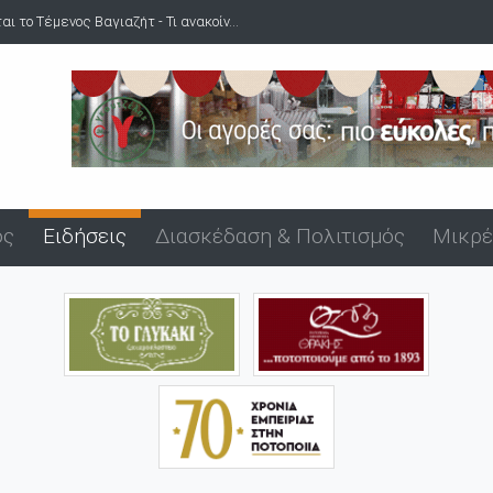
 το Τέμενος Βαγιαζήτ - Τι ανακοίν...
ός
Ειδήσεις
Διασκέδαση & Πολιτισμός
Μικρέ