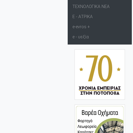
ΤΕΧΝΟΛΟΓΙΚΑ ΝΕΑ
Ε - ΑΤΡΙΚΑ
e-evros +
e - υεξία