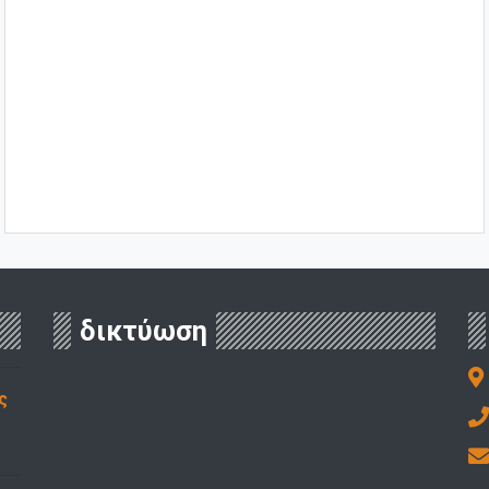
δικτύωση
ς