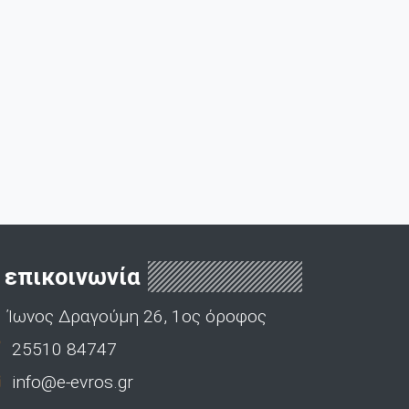
επικοινωνία
Ίωνος Δραγούμη 26, 1ος όροφος
25510 84747
info@e-evros.gr