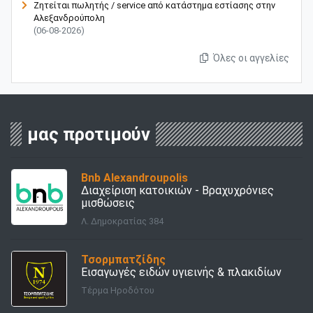
Ζητείται πωλητής / service από κατάστημα εστίασης στην
Αλεξανδρούπολη
(06-08-2026)
Όλες οι αγγελίες
μας προτιμούν
Bnb Alexandroupolis
Διαχείριση κατοικιών - Bραχυχρόνιες
μισθώσεις
Λ. Δημοκρατίας 384
Τσορμπατζίδης
Εισαγωγές ειδών υγιεινής & πλακιδίων
Τέρμα Ηροδότου