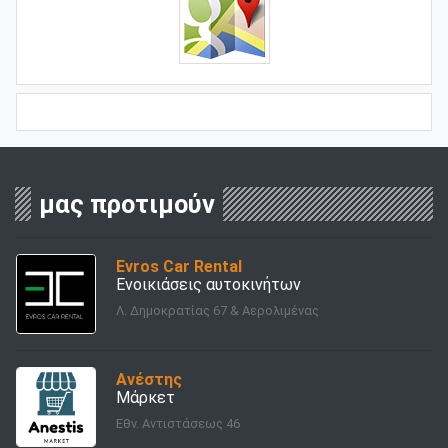
μας προτιμούν
Evros Car Rental
Ενοικιάσεις αυτοκινήτων
Λ. Δημοκρατίας 67 & Αερολιμένας
Ανέστης
Μάρκετ
Εθν. Αντιστάσεως 46