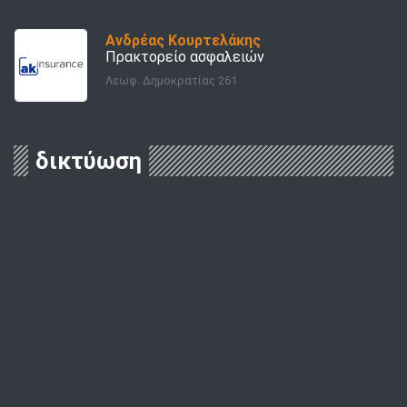
Ανδρέας Κουρτελάκης
Πρακτορείο ασφαλειών
Λεωφ. Δημοκρατίας 261
δικτύωση