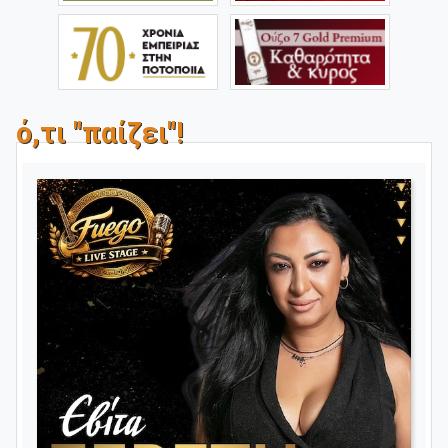
ό,τι "παίζει"!