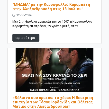
"ΜΗΔΕΙΑ" με την Καρυοφυλλιά Καραμπέτη
στην Αλεξανδρούολη στις 18 Ιουλίου!
12-06-2026
Μετά τη θρυλική ερμηνεία της το 1997, η Καρυοφύλλια
Καραμπέτη επιστρέφει, 29 χρόνια μετά, στον...
περισσότερα...
«Θέλω να σου κρατάω το χέρι»: Η θεατρική
επιτυχία των Τάσου Ιορδανίδη και Θάλειας
Ματίκα στην Αλεξανδρούπολη!