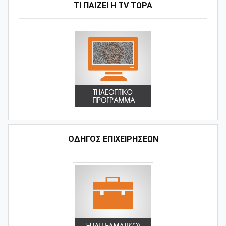
ΤΙ ΠΑΊΖΕΙ Η ΤV ΤΏΡΑ
ΟΔΗΓΌΣ ΕΠΙΧΕΙΡΉΣΕΩΝ