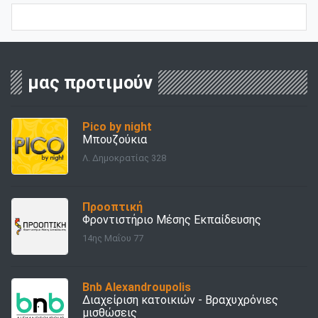
μας προτιμούν
Pico by night
Μπουζούκια
Λ. Δημοκρατίας 328
Προοπτική
Φροντιστήριο Μέσης Εκπαίδευσης
14ης Μαΐου 77
Bnb Alexandroupolis
Διαχείριση κατοικιών - Bραχυχρόνιες
μισθώσεις