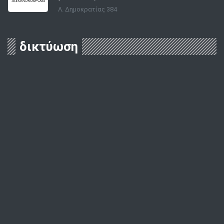
Λ. Δημοκρατίας 384
δικτύωση