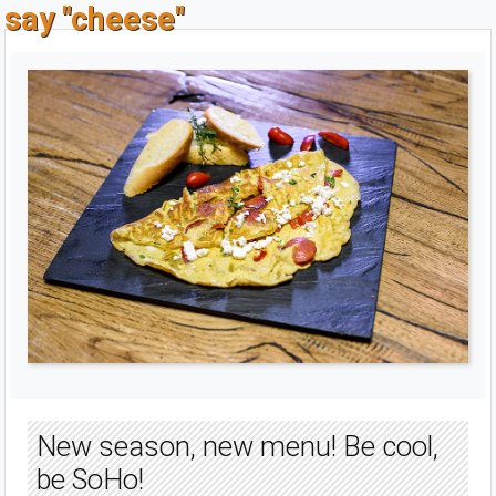
say "cheese"
New season, new menu! Be cool,
be SoHo!