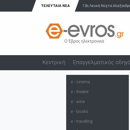
13η Λευκή Νύχτα Αλεξανδρούπολης: Γιορτή, μουσική και έμπρακτ..
ΤΕΛΕΥΤΑΊΑ ΝΈΑ
Κεντρική
Επαγγελματικός οδηγ
e - cinema
e - theater
e - wine
e - books
e - travelling