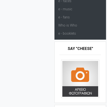
e - faces
e - music
e - fans
Who is Who
e - booklets
SAY "CHEESE"