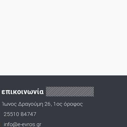
επικοινωνία
Ίωνος Δραγούμη 26, 1ος όροφος
25510 84747
info@e-evros.gr