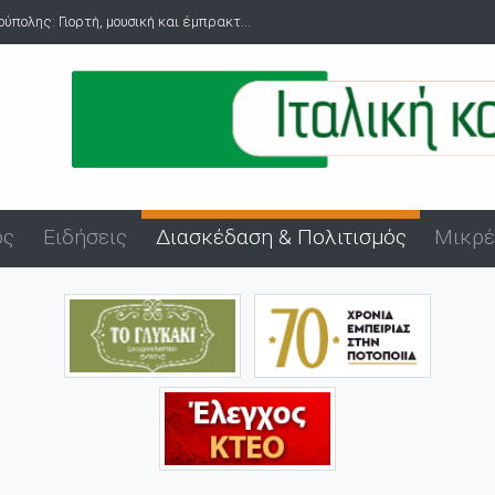
.
Δύο συλλήψεις για ναρκωτικά στο λιμάνι της Αλεξανδρούπολης μ.
ός
Ειδήσεις
Διασκέδαση & Πολιτισμός
Μικρέ