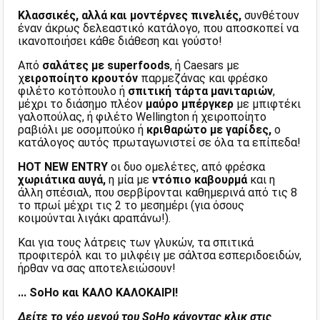
Κλασσικές, αλλά και μοντέρνες πινελιές,
συνθέτουν
έναν άκρως δελεαστικό κατάλογο, που αποσκοπεί να
ικανοποιήσει κάθε διάθεση και γούστο!
Από
σαλάτες με superfoods
, ή Caesars με
χ
ειροποίητο κρουτόν
παρμεζάνας και φρέσκο
φιλέτο κοτόπουλο ή
σπιτική τάρτα μανιταριών
,
μέχρι το διάσημο πλέον
μαύρο μπέργκερ
με μπιφτέκι
γαλοπούλας, ή φιλέτο Wellington ή χειροποίητο
ραβιόλι με οσομπούκο ή
κριθαρώτο με γαρίδες,
ο
κατάλογος αυτός πρωταγωνιστεί σε όλα τα επίπεδα!
HOT NEW ENTRY
οι δυο ομελέτες, από φρέσκα
χωριάτικα αυγά,
η μία με
ντόπιο καβουρμά
και η
άλλη σπέσιαλ, που σερβίρονται καθημερινά από τις 8
το πρωί μέχρι τις 2 το μεσημέρι (για όσους
κοιμούνται λιγάκι αραπάνω!).
Και για τους λάτρεις των γλυκών, τα σπιτικά
προφιτερόλ και το μιλφέιγ με σάλτσα εσπεριδοειδών,
ήρθαν να σας αποτελειώσουν!
... SoHo και ΚΑΛΟ ΚΑΛΟΚΑΙΡΙ!
Δείτε το νέο μενού του SoHo κάνοντας κλικ στις