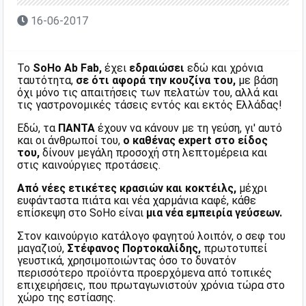
16-06-2017
Το
SoHo Ab Fab,
έχει
εδραιώσει
εδώ και χρόνια
ταυτότητα,
σε ότι αφορά την κουζίνα του,
με βάση
όχι μόνο τις απαιτήσεις των πελατών του, αλλά και
τις γαστρονομικές τάσεις εντός και εκτός Ελλάδας!
Εδώ, τα
ΠΑΝΤΑ
έχουν να κάνουν με τη γεύση, γι' αυτό
και οι άνθρωποί του,
ο καθένας expert στο είδος
του,
δίνουν μεγάλη προσοχή στη λεπτομέρεια και
στις καινούργιες προτάσεις.
Από νέες ετικέτες κρασιών και κοκτέιλς,
μέχρι
ευφάνταστα πιάτα και νέα χαρμάνια καφέ, κάθε
επίσκεψη στο SoHo είναι
μια νέα εμπειρία γεύσεων.
Στον καινούργιο κατάλογο φαγητού λοιπόν, ο σεφ του
μαγαζιού,
Στέφανος Πορτοκαλίδης,
πρωτοτυπεί
γευστικά, χρησιμοποιώντας όσο το δυνατόν
περισσότερο προϊόντα προερχόμενα από τοπικές
επιχειρήσεις, που πρωταγωνιστούν χρόνια τώρα στο
χώρο της εστίασης.