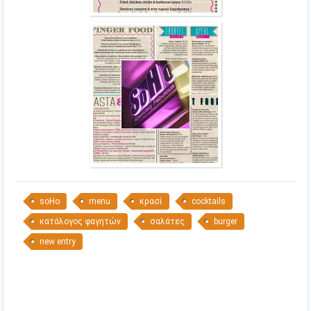
soHo
menu
κρασί
cocktails
κατάλογος φαγητών
σαλάτες
burger
new entry