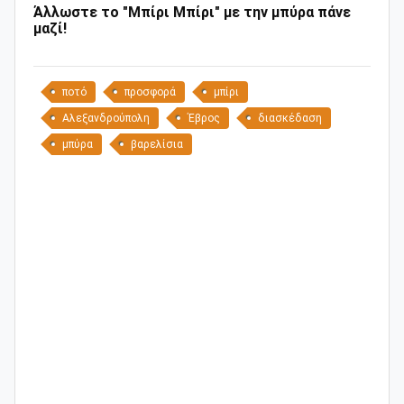
Άλλωστε το "Μπίρι Μπίρι" με την μπύρα πάνε
μαζί!
ποτό
προσφορά
μπίρι
Αλεξανδρούπολη
Έβρος
διασκέδαση
μπύρα
βαρελίσια