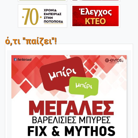
ό,τι "παίζει"!