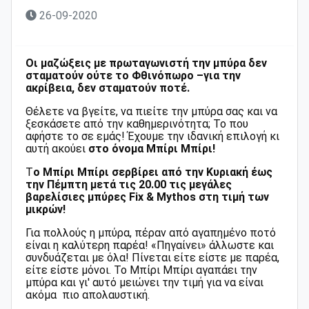
26-09-2020
Οι μαζώξεις με πρωταγωνιστή την μπύρα δεν
σταματούν ούτε το Φθινόπωρο –για την
ακρίβεια, δεν σταματούν ποτέ.
Θέλετε να βγείτε, να πιείτε την μπύρα σας και να
ξεσκάσετε από την καθημερινότητα; Το που
αφήστε το σε εμάς!
Έχουμε την ιδανική επιλογή κι
αυτή ακούει
στο όνομα Μπίρι Μπίρι!
Τ
ο Μπίρι Μπίρι σερβίρει από την Κυριακή έως
την Πέμπτη μετά τις 20.00 τις μεγάλες
βαρελίσιες μπύρες Fix & Mythos στη τιμή των
μικρών!
Για πολλούς η μπύρα, πέραν από αγαπημένο ποτό
είναι η καλύτερη παρέα! «Πηγαίνει» άλλωστε και
συνδυάζεται με όλα! Πίνεται είτε είστε με παρέα,
είτε είστε μόνοι.
Το Μπίρι Μπίρι αγαπάει την
μπύρα και γι' αυτό μειώνει την τιμή για να είναι
ακόμα πιο απολαυστική.