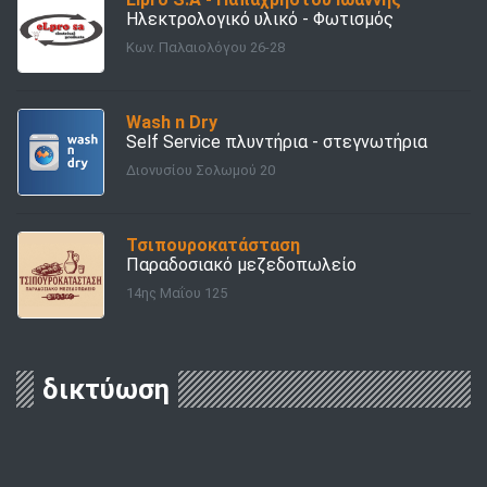
Ηλεκτρολογικό υλικό - Φωτισμός
Κων. Παλαιολόγου 26-28
Wash n Dry
Self Service πλυντήρια - στεγνωτήρια
Διονυσίου Σολωμού 20
Τσιπουροκατάσταση
Παραδοσιακό μεζεδοπωλείο
14ης Μαΐου 125
δικτύωση