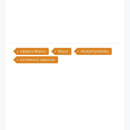
σφαγείο Φερών
Φέρες
Αλεξανδρούπολη
κατασκευή σφαγείου