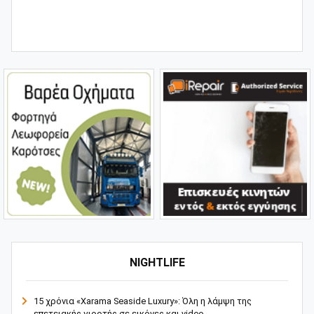
NIGHTLIFE
15 χρόνια «Xarama Seaside Luxury»: Όλη η λάμψη της
επετειακής γιορτής σε εικόνες και video