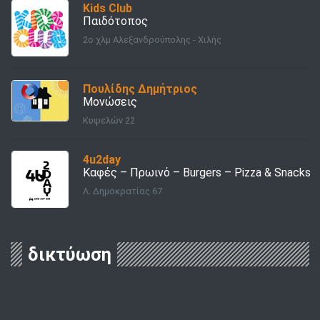
Kids Club
Παιδότοπος
2o χλμ Αλεξανδρούπολης - Χιλής
Πουλίδης Δημήτριος
Μονώσεις
Κυψελών 22
4u2day
Καφές – Πρωινό – Burgers – Pizza & Snacks
Λ. Δημοκρατίας 67
δικτύωση