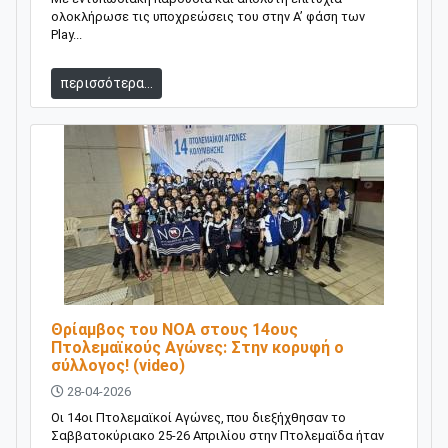
ολοκλήρωσε τις υποχρεώσεις του στην Α’ φάση των
Play...
περισσότερα...
Θρίαμβος του ΝΟΑ στους 14ους
Πτολεμαϊκούς Αγώνες: Στην κορυφή ο
σύλλογος! (video)
28-04-2026
Οι 14οι Πτολεμαϊκοί Αγώνες, που διεξήχθησαν το
Σαββατοκύριακο 25-26 Απριλίου στην Πτολεμαϊδα ήταν