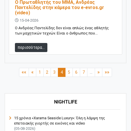
O Πρωταθλητής του ΜΜΑ, Ανδρέας
Παντελίδης στην κάμερα του e-evros.gr
(video)
15-04-2026
Ο Ανδρέας Παντελίδης δεν είναι απλώς ένας αθλητής
των μαχητικών τεχνών. Είναι ο άνθρωπος που...
περισσότερα...
««
«
»
»»
1
2
3
4
5
6
7
...
NIGHTLIFE
15 χρόνια «Xarama Seaside Luxury»: Όλη η λάμψη της
επετειακής γιορτής σε εικόνες και video
(05-08-2026)