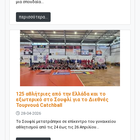
μια σπουδαία...
περισσότερα...
125 αθλήτριες από την Ελλάδα και το
εξωτερικό στο Σουφλί για το Διεθνές
Τουρνουά Catchball
28-04-2026
Το Σουφλί μετατράπηκε σε επίκεντρο του γυναικείου
αθλητισμού από τις 24 έως τις 26 Απριλίου...