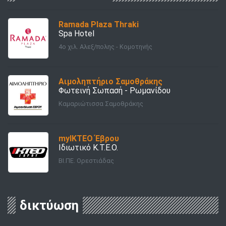
Ramada Plaza Thraki
Spa Hotel
4ο χιλ. Αλεξ/πολης - Κομοτηνής
Αιμοληπτήριο Σαμοθράκης
Φωτεινή Σωπασή - Ρωμανίδου
Καμαριώτισσα Σαμοθράκης
myΙΚΤΕΟ Έβρου
Ιδιωτικό Κ.Τ.Ε.Ο.
ΒΙ.ΠΕ. Ορεστιάδας
δικτύωση