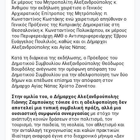
Εκ μέρους του Μητροπολίτη Αλεξανδρούπολης κ.
Άνθιμου την εκδήλωση χαιρέτισε ο Γενικός
Αρχιερατικός Επίτροπος της Μητρόπολης π.
Κωνσταντίνος Κωστάκης ενώ χαιρετισμό απηύθυναν ο
Γενικός Πρόξενος της Κυπριακής Δημοκρατίας στη
Θεσσαλονίκη κ. Κωνσταντίνος Πολυκάρπου, εκ μέρους
του Περιφερειάρχη ΑΜΘ ο Αντιπεριφερειάρχης Έβρου
Ευάγγελος Πουλιλιός, καθώς και οι Δήμαρχοι
Αλεξανδρούπολης και Αγίας Νάπας.
Κατά τη διάρκεια της εκδήλωσης, ο Πρόεδρος του
Δημοτικού Συμβουλίου Αλεξανδρούπολης Θεόδωρος
Βουρδόλης ανέγνωσε την ομόφωνη απόφαση του
Δημοτικού Συμβουλίου για την αδελφοποίηση των δύο
δήμων και επέδωσε επίσημα την απόφαση στον
Δήμαρχο Αγίας Νάπας Χρίστο Ζαννέτου.
Στην ομιλία του, ο Δήμαρχος Αλεξανδρούπολης
Γιάννης Ζαμπούκης τόνισε ότι η αδελφοποίηση δεν
αποτελεί μια τυπική συμβολική πράξη, αλλά μια
ουσιαστική συμφωνία συνεργασίας
με στόχο την
ανάπτυξη κοινών δράσεων στον πολιτισμό, τον
τουρισμό, την παιδεία, τη νεολαία, τον αθλητισμό και
την ανταλλαγή τεχνογνωσίας και καλών πρακτικών.
Ιδιαίτερη αναφορά έγινε στο διαχρονικό μήνυμα «Δεν