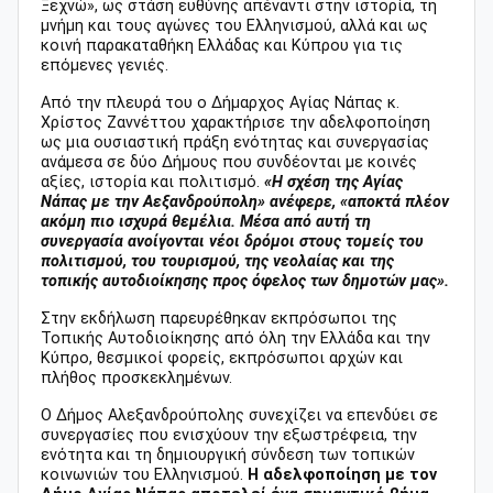
Ξεχνώ», ως στάση ευθύνης απέναντι στην ιστορία, τη
μνήμη και τους αγώνες του Ελληνισμού, αλλά και ως
κοινή παρακαταθήκη Ελλάδας και Κύπρου για τις
επόμενες γενιές.
Από την πλευρά του ο Δήμαρχος Αγίας Νάπας κ.
Χρίστος Ζαννέττου χαρακτήρισε την αδελφοποίηση
ως μια ουσιαστική πράξη ενότητας και συνεργασίας
ανάμεσα σε δύο Δήμους που συνδέονται με κοινές
αξίες, ιστορία και πολιτισμό.
«Η σχέση της Αγίας
Νάπας με την Αεξανδρούπολη» ανέφερε, «αποκτά πλέον
ακόμη πιο ισχυρά θεμέλια. Μέσα από αυτή τη
συνεργασία ανοίγονται νέοι δρόμοι στους τομείς του
πολιτισμ
ού, του τουρισμού, της νεολαίας και της
τοπικής αυτοδιοίκησης προς όφελος των δημοτών μας».
Στην εκδήλωση παρευρέθηκαν εκπρόσωποι της
Τοπικής Αυτοδιοίκησης από όλη την Ελλάδα και την
Κύπρο, θεσμικοί φορείς, εκπρόσωποι αρχών και
πλήθος προσκεκλημένων.
Ο Δήμος Αλεξανδρούπολης συνεχίζει να επενδύει σε
συνεργασίες που ενισχύουν την εξωστρέφεια, την
ενότητα και τη δημιουργική σύνδεση των τοπικών
κοινωνιών του Ελληνισμού.
Η αδελφοποίηση με τον