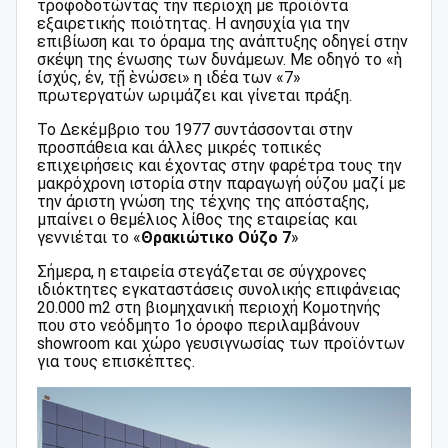
τροφοδοτώντας την περιοχή με προϊόντα
εξαιρετικής ποιότητας. H ανησυχία για την
επιβίωση και το όραμα της ανάπτυξης οδηγεί στην
σκέψη της ένωσης των δυνάμεων. Με οδηγό το «ἡ
ἰσχύς, ἐν, τῇ ἑνώσει» η ιδέα των «7»
πρωτεργατών ωριμάζει και γίνεται πράξη.
Το Δεκέμβριο του 1977 συντάσσονται στην
προσπάθεια και άλλες μικρές τοπικές
επιχειρήσεις και έχοντας στην φαρέτρα τους την
μακρόχρονη ιστορία στην παραγωγή ούζου μαζί με
την άριστη γνώση της τέχνης της απόσταξης,
μπαίνει ο θεμέλιος λίθος της εταιρείας και
γεννιέται το «
Θρακιώτικο Ούζο 7
»
Σήμερα, η εταιρεία στεγάζεται σε σύγχρονες
ιδιόκτητες εγκαταστάσεις συνολικής επιφάνειας
20.000 m2 στη βιομηχανική περιοχή Κομοτηνής
που στο νεόδμητο 1ο όροφο περιλαμβάνουν
showroom και χώρο γευσιγνωσίας των προϊόντων
για τους επισκέπτες.