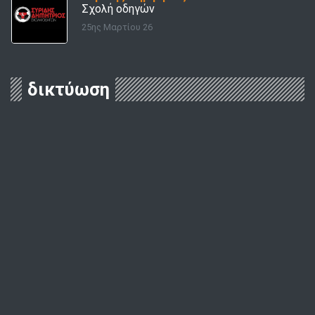
Σχολή οδηγών
25ης Μαρτίου 26
δικτύωση