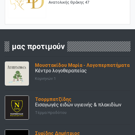
Ανατολικής Θράκης 47
μας προτιμούν
Μουστακίδου Μαρία - Λογοπερπατήματα
Κέντρο λογοθεραπείας
Κομνηνών 1
Τσορμπατζίδης
Εισαγωγές ειδών υγιεινής & πλακιδίων
Τέρμα Ηροδότου
Συρίδης Δημήτριος