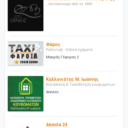
...ποτοποιούμε από το 1893
Φάρος
Ραδιοταξί - Ειδικά οχήματα
Μακράς Γέφυρας 2
Καλλονιάτης Μ. Ιωάννης
Κατασκευή & Τοποθέτηση κουφωμάτων
Απαλός
Akinita 24