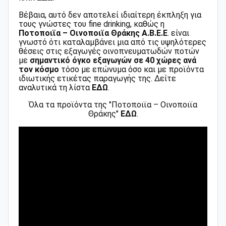
Βέβαια, αυτό δεν αποτελεί ιδιαίτερη έκπληξη για
τους γνώστες του fine drinking, καθώς η
Ποτοποιϊα – Οινοποιϊα Θράκης Α.Β.Ε.Ε
. είναι
γνωστό ότι καταλαμβάνει μια από τις υψηλότερες
θέσεις στις εξαγωγές οινοπνευματωδών ποτών
με
σημαντικό όγκο εξαγωγών σε 40 χώρες ανά
τον κόσμο
τόσο με επώνυμα όσο και με προϊόντα
ιδιωτικής ετικέτας παραγωγής της. Δείτε
αναλυτικά τη λίστα
EΔΩ
.
Όλα τα προϊόντα της "Ποτοποιϊα – Οινοποιϊα
Θράκης"
ΕΔΩ
.