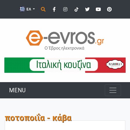
ΕΛ
MENU
ποτοποιΐα - κάβα