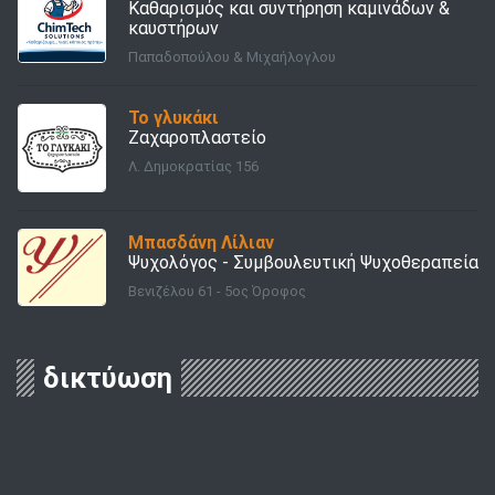
Καθαρισμός και συντήρηση καμινάδων &
καυστήρων
Παπαδοπούλου & Μιχαήλογλου
Το γλυκάκι
Ζαχαροπλαστείο
Λ. Δημοκρατίας 156
Μπασδάνη Λίλιαν
Ψυχολόγος - Συμβουλευτική Ψυχοθεραπεία
Βενιζέλου 61 - 5ος Όροφος
δικτύωση