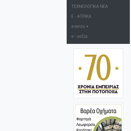
ΤΕΧΝΟΛΟΓΙΚΑ ΝΕΑ
Ε - ΑΤΡΙΚΑ
e-evros +
e - υεξία