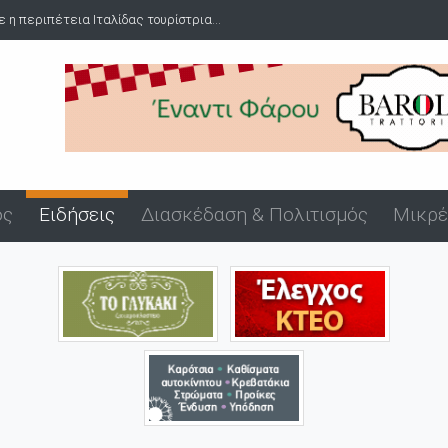
ριπέτεια Ιταλίδας τουρίστρια...
Πανήγυρη Αγίου Εύπλου στο λιμά
ός
Ειδήσεις
Διασκέδαση & Πολιτισμός
Μικρέ