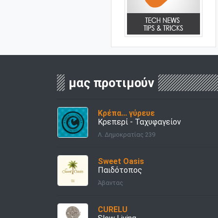
μας προτιμούν
Κρέπα... γύρευε
Κρεπερί - Ταχυφαγείον
Λ. Δημοκρατίας 239
Sweet Oasis
Παιδότοπος
Άβαντας
CURELU