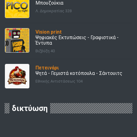
Μπουζούκια
Λ. Δημοκρατίας 328
Vision print
Ψηφιακές Εκτυπώσεις - Γραφιστικά -
Έντυπα
Βιζβύζη 40
Πετεινάρι
Ψητά - Γεμιστά κοτόπουλα - Σάντουιτς
Εθνικής Αντιστάσεως 104
δικτύωση