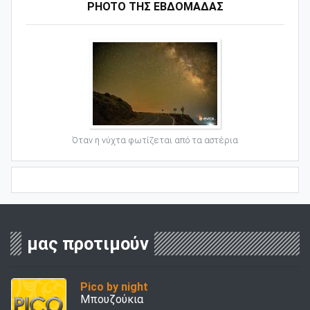
PHOTO ΤΗΣ ΕΒΔΟΜΑΔΑΣ
Όταν η νύχτα φωτίζεται από τα αστέρια
μας προτιμούν
Pico by night
Μπουζούκια