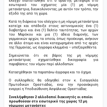
έλεγχο διαπιστώθηκε ότι ο δράστης μετέφερε στο
εσωτερικό του οχήματος μία (1) μη νόμιμη
μετανάστρια, διευκολύνοντας, με αυτόν τον τρόπο, την
έξοδό της από τη χώρα.
Κατά τη διάρκεια του ελέγχου η μη νόμιμη μετανάστρια
κατείχε και επέδειξε στους αστυνομικούς ένα (1)
διαβατήριο και ένα (1) δελτίο ταυτότητας, των αρχών
του Μαρόκου και μια (1) άδεια διαμονής, των
γερμανικών αρχών, τα οποία, όπως προέκυψε, ανήκουν
σε άλλο άτομο και είναι καταχωρημένα από τις αρχές
της Γερμανίας, ως έγγραφα κλεμμένα – υπεξαιρεθέντα.
Σημειώνεται ότι σε βάρος της μη νόμιμης
μετανάστριας σχηματίσθηκε δικογραφία για
παραβάσεις του νόμου περί αλλοδαπών.
Κατασχέθηκαν τα παραπάνω έγγραφα και το όχημα.
Ο συλληφθείς θα οδηγηθεί στον κ. Εισαγγελέα
Πρωτοδικών Ορεστιάδας, ενώ την προανάκριση
ενεργεί η Υποδιεύθυνση Ασφάλειας Ορεστιάδας.
Συνελήφθησαν 2 αλλοδαποί διακινητές οι οποίοι
προωθούσαν στο εσωτερικό της χώρας 12 μη
νόμιμους μετανάστες