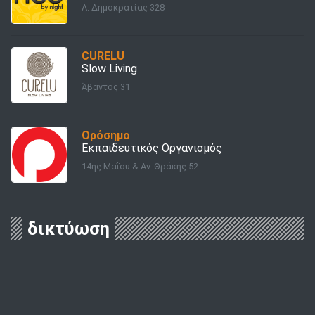
Λ. Δημοκρατίας 328
CURELU
Slow Living
Άβαντος 31
Ορόσημο
Εκπαιδευτικός Οργανισμός
14ης Μαΐου & Αν. Θράκης 52
δικτύωση