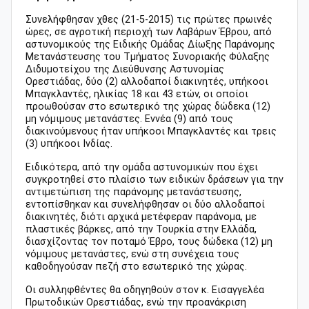
Συνελήφθησαν χθες (21-5-2015) τις πρώτες πρωινές
ώρες, σε αγροτική περιοχή των Λαβάρων Έβρου, από
αστυνομικούς της Ειδικής Ομάδας Δίωξης Παράνομης
Μετανάστευσης του Τμήματος Συνοριακής Φύλαξης
Διδυμοτείχου της Διεύθυνσης Αστυνομίας
Ορεστιάδας, δύο (2) αλλοδαποί διακινητές, υπήκοοι
Μπαγκλαντές, ηλικίας 18 και 43 ετών, οι οποίοι
προωθούσαν στο εσωτερικό της χώρας δώδεκα (12)
μη νόμιμους μετανάστες. Εννέα (9) από τους
διακινούμενους ήταν υπήκοοι Μπαγκλαντές και τρεις
(3) υπήκοοι Ινδίας.
Ειδικότερα, από την ομάδα αστυνομικών που έχει
συγκροτηθεί στο πλαίσιο των ειδικών δράσεων για την
αντιμετώπιση της παράνομης μετανάστευσης,
εντοπίσθηκαν και συνελήφθησαν οι δύο αλλοδαποί
διακινητές, διότι αρχικά μετέφεραν παράνομα, με
πλαστικές βάρκες, από την Τουρκία στην Ελλάδα,
διασχίζοντας τον ποταμό Έβρο, τους δώδεκα (12) μη
νόμιμους μετανάστες, ενώ στη συνέχεια τους
καθοδηγούσαν πεζή στο εσωτερικό της χώρας.
Οι συλληφθέντες θα οδηγηθούν στον κ. Εισαγγελέα
Πρωτοδικών Ορεστιάδας, ενώ την προανάκριση