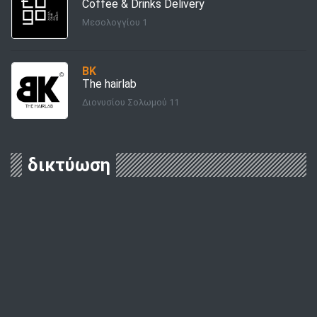
Coffee & Drinks Delivery
Μεσολογγίου 1
BK
The hairlab
Διονυσίου Σολωμού 11
δικτύωση