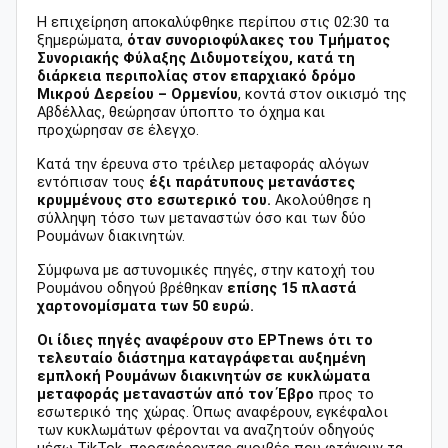
Η επιχείρηση αποκαλύφθηκε περίπου στις 02:30 τα
ξημερώματα,
όταν συνοριοφύλακες του Τμήματος
Συνοριακής Φύλαξης Διδυμοτείχου, κατά τη
διάρκεια περιπολίας στον επαρχιακό δρόμο
Μικρού Δερείου – Ορμενίου
, κοντά στον οικισμό της
Αβδέλλας, θεώρησαν ύποπτο το όχημα και
προχώρησαν σε έλεγχο.
Κατά την έρευνα στο τρέιλερ μεταφοράς αλόγων
εντόπισαν τους
έξι παράτυπους μετανάστες
κρυμμένους στο εσωτερικό του.
Ακολούθησε η
σύλληψη τόσο των μεταναστών όσο και των δύο
Ρουμάνων διακινητών.
Σύμφωνα με αστυνομικές πηγές, στην κατοχή του
Ρουμάνου οδηγού βρέθηκαν
επίσης 15 πλαστά
χαρτονομίσματα των 50 ευρώ.
Οι ίδιες πηγές αναφέρουν στο ΕΡΤnews ότι το
τελευταίο διάστημα καταγράφεται αυξημένη
εμπλοκή Ρουμάνων διακινητών σε κυκλώματα
μεταφοράς μεταναστών από τον Έβρο
προς το
εσωτερικό της χώρας. Όπως αναφέρουν, εγκέφαλοι
των κυκλωμάτων φέρονται να αναζητούν οδηγούς