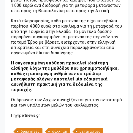
μέσω TikTok, προσφέροντας αμοιβές που φτάνουν τα
1.000 ευρώ ανά διαδρομή για τη μεταφορά μεταναστών
είτε προς τη Θεσσαλονίκη είτε προς την Αττική.
Κατά πληροφορίες, κάθε μετανάστης είχε καταβάλει
περίπου 4.000 ευρώ στο κύκλωμα για τη μεταφορά του
από την Τουρκία στην Ελλάδα. Το μοντέλο δράσης
παραμένει συγκεκριμένο: οι μετανάστες περνούν τον
ποταμό Έβρο με βάρκες, εισέρχονται στην ελληνική
επικράτεια και στη συνέχεια παραλαμβάνονται από
οργανωμένα δίκτυα διακίνησης.
Η συγκεκριμένη υπόθεση προκαλεί ιδιαίτερη
αίσθηση λόγω της μεθόδου που χρησιμοποιήθηκε,
καθώς η απόκρυψη ανθρώπων σε τρέιλερ
μεταφοράς αλόγων αποτελεί μία εξαιρετικά
ασυνήθιστη πρακτική για τα δεδομένα της
περιοχής.
Οι έρευνες των Αρχών συνεχίζονται για τον εντοπισμό
και των υπόλοιπων μελών του κυκλώματος.
Πηγή: ertnews.gr
διακινητές
σύλληψη
μετανάστες