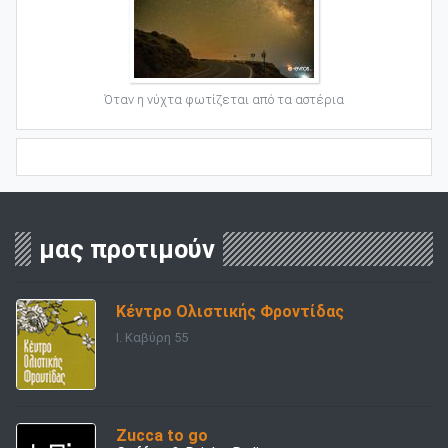
Όταν η νύχτα φωτίζεται από τα αστέρια
μας προτιμούν
Κέντρο Ολιστικής Φροντίδας
Ι. Καβύρη 55
Zucca to go