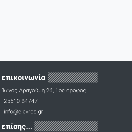
επικοινωνία
Ίωνος Δραγούμη 26, 1ος όροφος
25510 84747
info@e-evros.gr
επίσης...