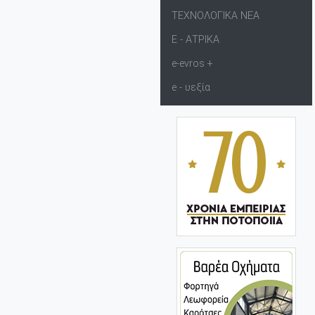
ΤΕΧΝΟΛΟΓΙΚΑ ΝΕΑ
Ε - ΑΤΡΙΚΑ
e-evros +
e - υεξία