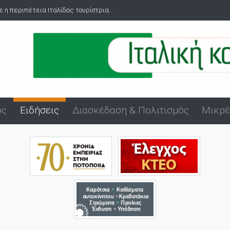
Πανήγυρη Αγίου Εύπλου στο λιμάνι της Αλεξανδρούπολης
ός
Ειδήσεις
Διασκέδαση & Πολιτισμός
Μικρέ