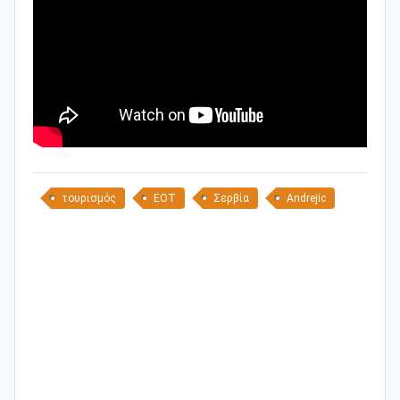
τουρισμός
ΕΟΤ
Σερβία
Andrejic