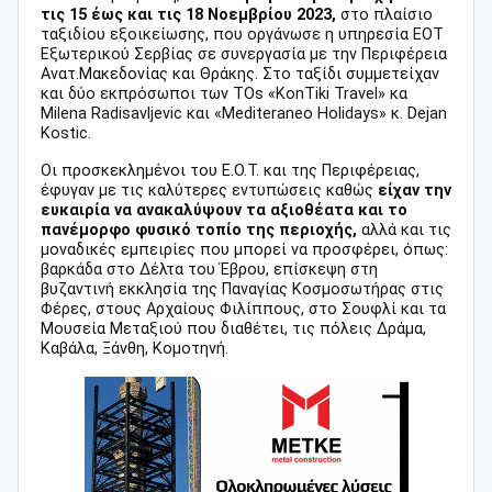
τις 15 έως και τις 18 Νοεμβρίου 2023,
στο πλαίσιο
ταξιδίου εξοικείωσης, που οργάνωσε η υπηρεσία ΕΟΤ
Εξωτερικού Σερβίας σε συνεργασία με την Περιφέρεια
Ανατ.Μακεδονίας και Θράκης. Στο ταξίδι συμμετείχαν
και δύο εκπρόσωποι των ΤΟs «KonTiki Travel» κα
Milena Radisavljevic και «Mediteraneo Holidays» κ. Dejan
Kostic.
Οι προσκεκλημένοι του Ε.Ο.Τ. και της Περιφέρειας,
έφυγαν με τις καλύτερες εντυπώσεις καθώς
είχαν την
ευκαιρία να ανακαλύψουν τα αξιοθέατα και το
πανέμορφο φυσικό τοπίο της περιοχής,
αλλά και τις
μοναδικές εμπειρίες που μπορεί να προσφέρει, όπως:
βαρκάδα στο Δέλτα του Έβρου, επίσκεψη στη
βυζαντινή εκκλησία της Παναγίας Κοσμοσωτήρας στις
Φέρες, στους Αρχαίους Φιλίππους, στο Σουφλί και τα
Μουσεία Μεταξιού που διαθέτει, τις πόλεις Δράμα,
Καβάλα, Ξάνθη, Κομοτηνή.