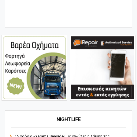
NIGHTLIFE
15 χρόνια «Xarama Seaside Luxury»: Όλη η λάμψη της