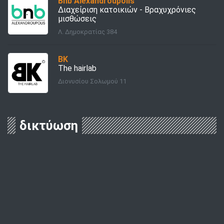
Bnb Alexandroupolis
Διαχείριση κατοικιών - Bραχυχρόνιες
μισθώσεις
Λ. Δημοκρατίας 384
BK
The hairlab
Διονυσίου Σολωμού 11
δικτύωση