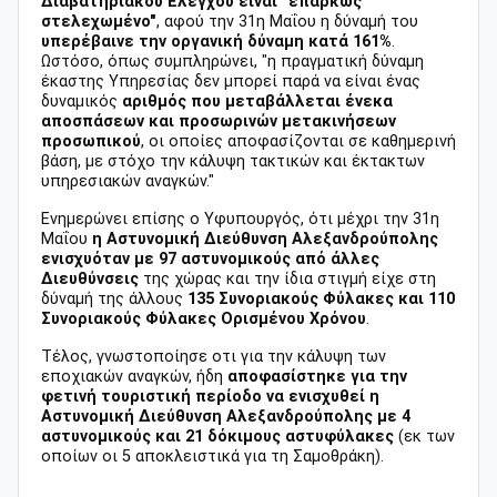
Διαβατηριακού Ελέγχου είναι "επαρκώς
στελεχωμένο"
, αφού την 31η Μαΐου η δύναμή του
υπερέβαινε την οργανική δύναμη κατά 161%
.
Ωστόσο, όπως συμπληρώνει, "η πραγματική δύναμη
έκαστης Υπηρεσίας δεν μπορεί παρά να είναι ένας
δυναμικός
αριθμός που μεταβάλλεται ένεκα
αποσπάσεων και προσωρινών μετακινήσεων
προσωπικού
, οι οποίες αποφασίζονται σε καθημερινή
βάση, με στόχο την κάλυψη τακτικών και έκτακτων
υπηρεσιακών αναγκών."
Ενημερώνει επίσης ο Υφυπουργός, ότι μέχρι την 31η
Μαΐου
η Αστυνομική Διεύθυνση Αλεξανδρούπολης
ενισχυόταν με 97 αστυνομικούς από άλλες
Διευθύνσεις
της χώρας και την ίδια στιγμή είχε στη
δύναμή της άλλους
135 Συνοριακούς Φύλακες και 110
Συνοριακούς Φύλακες Ορισμένου Χρόνου
.
Τέλος, γνωστοποίησε οτι για την κάλυψη των
εποχιακών αναγκών, ήδη
αποφασίστηκε για την
φετινή τουριστική περίοδο να ενισχυθεί η
Αστυνομική Διεύθυνση Αλεξανδρούπολης με 4
αστυνομικούς και 21 δόκιμους αστυφύλακες
(εκ των
οποίων οι 5 αποκλειστικά για τη Σαμοθράκη).