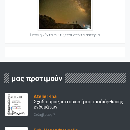
Όταν η νύχτα φωτίζεται από τα αστέρια
μας προτιμούν
Atelier-Ina
Σχεδιασμός, κατασκευή και επιδιόρθωσης
ενδυμάτων
Συληβρίας 7