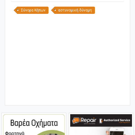
Σύνορα Κήπων
αστυνομική δύναμη