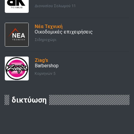
Διονυσίου Σολωμού 11
Νέα Τεχνική
Οικοδομικές επιχειρήσεις
Σιδηροχώρι
Ziag’s
Barbershop
Κομνηνών 5
δικτύωση