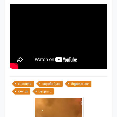
πυρκαγία
αεροδρόμιο
δημόκριτος
φωτιά
οχήματα