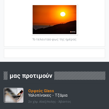
Το τελευταίο φως της ημέρας
μας προτιμούν
Ορφεύς Glass
Υαλοπίνακες - Τζάμια
2ο χλμ. Αλεξ/πολης - Άβαντος