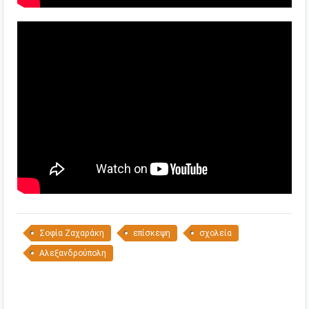
Σοφία Ζαχαράκη
επίσκεψη
σχολεία
Αλεξανδρούπολη