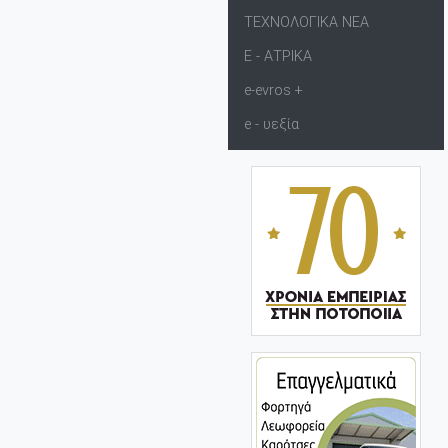
ΤΕΧΝΟΛΟΓΙΚΑ ΝΕΑ
Ε - ΑΤΡΙΚΑ
e-evros +
e - υεξία