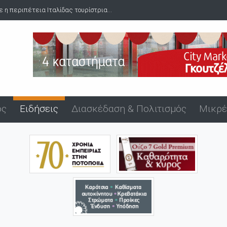
 λιμάνι της Αλεξανδρούπολης
ός
Ειδήσεις
Διασκέδαση & Πολιτισμός
Μικρέ