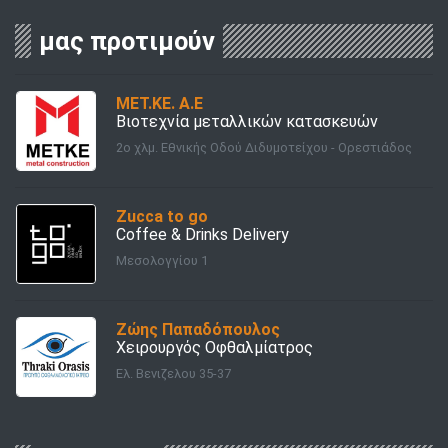
μας προτιμούν
ΜΕΤ.ΚΕ. Α.Ε
Βιοτεχνία μεταλλικών κατασκευών
2o χλμ. Εθνικής Οδού Διδυμοτείχου - Ορεστιάδος
Zucca to go
Coffee & Drinks Delivery
Μεσολογγίου 1
Ζώης Παπαδόπουλος
Χειρουργός Οφθαλμίατρος
Ελ. Βενιζελου 35-37