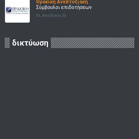
Θρακική Αναπτυξιακή
Σύμβουλοι επιδοτήσεων
Ελ. Βενιζέλου 33
δικτύωση