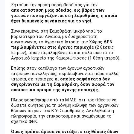
Ζητούμε την άμεση παρέμβασή σας για την
αποκατάσταση μιας αδικίας, εις βάρος των
γιατρών που εργάζονται στη Σαμοθράκη, η οποία
έχει δυσμενείς συνέπειες για το νησί.
Συγκεκριμένα, στη Σαμοθράκη, μικρό νησί, το
βορειότερο του Αιγαίου, με δυσχερέστατη
συγκοινωνία, το Αγροτικό Ιατρείο της Χώρας
ΔΕΝ
περιλαμβάνεται στις άγονες περιοχές
(2 θέσεις
Ιατρών), όπως περιλαμβάνεται και πολύ σωστά το
Αγροτικό Ιατρείο της Καμαριώτισσας (1 θέση ιατρού).
Επίσης στον κατάλογο των άγονων αγροτικών
ιατρείων πανελληνίως, περιλαμβάνονται πάρα πολλά
ιατρεία, σε περιοχές
οι οποίες σαφέστατα δεν
συγκρίνονται με τη Σαμοθράκη, όσον αφορά τον
ουσιαστικό ορισμό της άγονης περιοχής.
Πληροφορηθήκαμε από τα Μ.Μ.Ε. ότι προτίθεστε να
δώσετε κίνητρα για τη μόνιμη κάλυψη των οργανικών
θέσεων ιατρών του Κ.Υ. Σαμοθράκης. Αν αληθεύει η
πληροφορία, την επικροτούμε και αναμένουμε το
σχετικό ΦΕΚ.
Όμως πρέπει άμεσα να εντάξετε τις θέσεις όλων