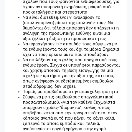
σχολών που τους φαίνονται ενδιαφέρουσες, για
έχουν αντικειμενική ενημέρωση, μακριά από
προκαταλήψεις και στερεότυπα
Να είναι διατεθειμένοι ν' αναλάβουν το
(υπολογισμένο) ρίσκο της επιλογής τους. Να
θυμούνται ότι τέλεια απόφαση δεν υπάρχει κι η
ανάληψη της προσωπικής ευθύνης είναι μια
αξιοζήλευτη δεξιότητα προσωπικότητας.
Να ιεραρχήσουν τις σπουδές τους σύμφωνα με
τα ενδιαφέροντα τους και όχι τα μόρια. Σημασία
έχει να τους αρέσει αυτό που σπουδάζουν.
Να επιλέξουν τις σχολές που πραγματικά τους
ενδιαφέρουν. Συχνά οι υποψήφιοι παρασύρονται
και χρησιμοποιούν τη βάση εισαγωγής σε μια
σχολή ως κριτήριο για την αξία της, κάτι που,
όπως ανέφεραν οι εξειδικευμένοι σύμβουλοι
σταδιοδρομίας, δεν ισχύει.
Τομείς με προβάδισμα στην απασχολησιμότητα
Σύμφωνα με τις συμβούλους επαγγελματικού
προσανατολισμού, «για τον καθένα ξεχωριστά
υπάρχουν σχολές-"διαμάντια", καθώς -όπως
επιβεβαιώνεται από την πραγματικότητα- όταν
κάποιος αγαπά αυτό που κάνει, το κάνει καλά,
ξεπερνά τα όποια εμπόδια και, τελικά,
αναδεικνύεται αργά ή γρήγορα στην αγορά