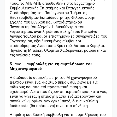
τους, το ΑΠΕ-ΜΠΕ απευθύνθηκε στο Εργαστήριο
Συμβουλευτικής Επιστήμης και Επαγγελματικής
Σταδιοδρομίας του Παιδαγωγικού Τμήματος
Δευτεροβάθμιας Εκπαίδευσης της Φιλοσοφικής
Σχολής του Εθνικού και Καποδιστριακού
Πανεπιστημίου Αθηνών. Η διευθύντρια του
Εργαστηρίου, αναπληρώτρια καθηγήτρια Κατερίνα
Αργυροπούλου και οι επιστημονικές συνεργάτιδες του
Εργαστηρίου, εξειδικευμένες σύμβουλοι
σταδιοδρομίας Αναστασία Βρεττού, Ασπασία Καραβία,
Πηνελόπη Μπέλκη, Ολυμπία Χαϊδεμενάκη, μοιράστηκαν
τις γνώσεις τους.
5 -συν 1- συμβουλές για τη συμπλήρωση του
Μηχανογραφικού
Η διαδικασία συμπλήρωσης του Μηχανογραφικού
Δελτίου είναι ένα «κρίσιμο βήμα», σύμφωνα με τις
ειδικούς και απαιτεί προσεκτική σκέψη και
σχεδιασμό. Αυτό που έχουν οι περισσότεροι κατά νου,
είναι να γίνεται η επιλογή βάσει ενδιαφερόντων και
συνολικών μορίων. Δεν αρκεί αυτό, όμως, καθώς η
διαδικασία (θα πρέπει να) είναι πιο σύνθετη.
Η πρώτη και βασική συμβουλή για τη συμπλήρωση του