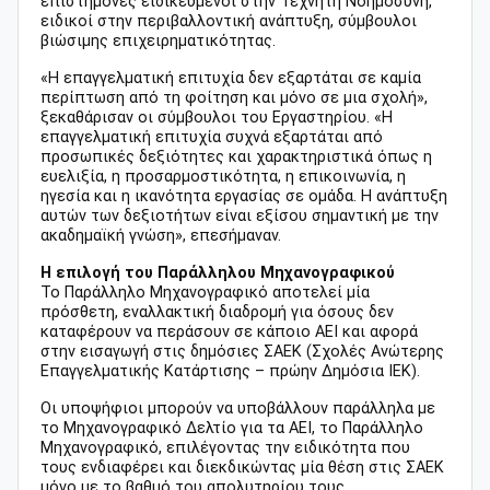
επιστήμονες ειδικευμένοι στην Τεχνητή Νοημοσύνη,
ειδικοί στην περιβαλλοντική ανάπτυξη, σύμβουλοι
βιώσιμης επιχειρηματικότητας.
«Η επαγγελματική επιτυχία δεν εξαρτάται σε καμία
περίπτωση από τη φοίτηση και μόνο σε μια σχολή»,
ξεκαθάρισαν οι σύμβουλοι του Εργαστηρίου. «Η
επαγγελματική επιτυχία συχνά εξαρτάται από
προσωπικές δεξιότητες και χαρακτηριστικά όπως η
ευελιξία, η προσαρμοστικότητα, η επικοινωνία, η
ηγεσία και η ικανότητα εργασίας σε ομάδα. Η ανάπτυξη
αυτών των δεξιοτήτων είναι εξίσου σημαντική με την
ακαδημαϊκή γνώση», επεσήμαναν.
Η επιλογή του Παράλληλου Μηχανογραφικού
Το Παράλληλο Μηχανογραφικό αποτελεί μία
πρόσθετη, εναλλακτική διαδρομή για όσους δεν
καταφέρουν να περάσουν σε κάποιο ΑΕΙ και αφορά
στην εισαγωγή στις δημόσιες ΣΑΕΚ (Σχολές Ανώτερης
Επαγγελματικής Κατάρτισης – πρώην Δημόσια ΙΕΚ).
Οι υποψήφιοι μπορούν να υποβάλλουν παράλληλα με
το Μηχανογραφικό Δελτίο για τα ΑΕΙ, το Παράλληλο
Μηχανογραφικό, επιλέγοντας την ειδικότητα που
τους ενδιαφέρει και διεκδικώντας μία θέση στις ΣΑΕΚ
μόνο με το βαθμό του απολυτηρίου τους.