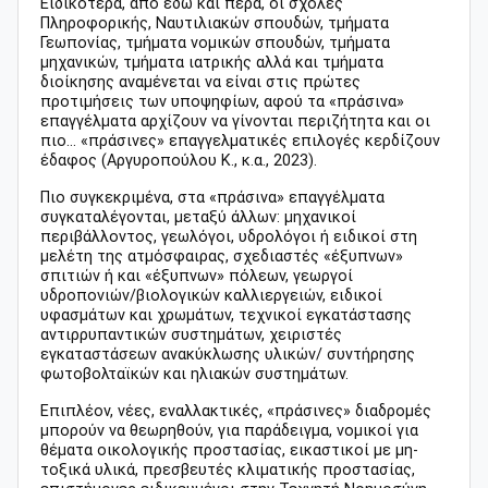
Ειδικότερα, από εδώ και πέρα, οι σχολές
Πληροφορικής, Ναυτιλιακών σπουδών, τμήματα
Γεωπονίας, τμήματα νομικών σπουδών, τμήματα
μηχανικών, τμήματα ιατρικής αλλά και τμήματα
διοίκησης αναμένεται να είναι στις πρώτες
προτιμήσεις των υποψηφίων, αφού τα «πράσινα»
επαγγέλματα αρχίζουν να γίνονται περιζήτητα και οι
πιο... «πράσινες» επαγγελματικές επιλογές κερδίζουν
έδαφος (Αργυροπούλου Κ., κ.α., 2023).
Πιο συγκεκριμένα, στα «πράσινα» επαγγέλματα
συγκαταλέγονται, μεταξύ άλλων: μηχανικοί
περιβάλλοντος, γεωλόγοι, υδρολόγοι ή ειδικοί στη
μελέτη της ατμόσφαιρας, σχεδιαστές «έξυπνων»
σπιτιών ή και «έξυπνων» πόλεων, γεωργοί
υδροπονιών/βιολογικών καλλιεργειών, ειδικοί
υφασμάτων και χρωμάτων, τεχνικοί εγκατάστασης
αντιρρυπαντικών συστημάτων, χειριστές
εγκαταστάσεων ανακύκλωσης υλικών/ συντήρησης
φωτοβολταϊκών και ηλιακών συστημάτων.
Επιπλέον, νέες, εναλλακτικές, «πράσινες» διαδρομές
μπορούν να θεωρηθούν, για παράδειγμα, νομικοί για
θέματα οικολογικής προστασίας, εικαστικοί με μη-
τοξικά υλικά, πρεσβευτές κλιματικής προστασίας,