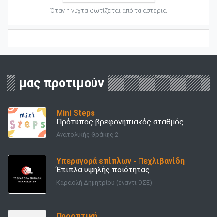
Όταν η νύχτα φωτίζεται από τα αστέρια
μας προτιμούν
Mini Steps
Πρότυπος βρεφονηπιακός σταθμός
Ανατολικής Θράκης 2
Υπεραγορά επίπλων - Πεχλιβανίδη
Έπιπλα υψηλής ποιότητας
Καραολή Δημητρίου (έναντι ΟΣΕ)
Προοπτική