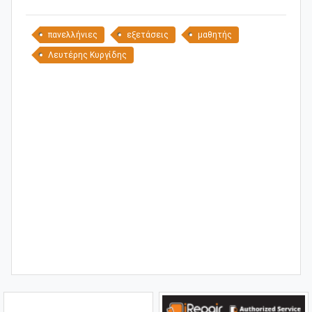
πανελλήνιες
εξετάσεις
μαθητής
Λευτέρης Κυργίδης