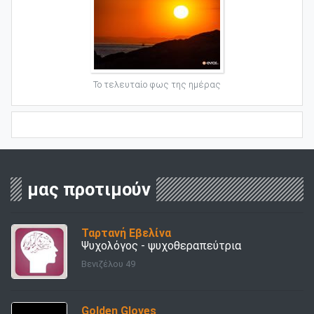
Το τελευταίο φως της ημέρας
μας προτιμούν
Ταρτανή Εβελίνα
Ψυχολόγος - ψυχοθεραπεύτρια
Βενιζέλου 49
Golden Gloves