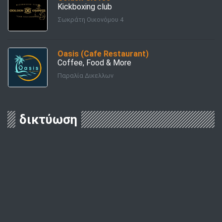
Kickboxing club
Σωκράτη Οικονόμου 4
Oasis (Cafe Restaurant)
Coffee, Food & More
Παραλία Δικελλων
δικτύωση