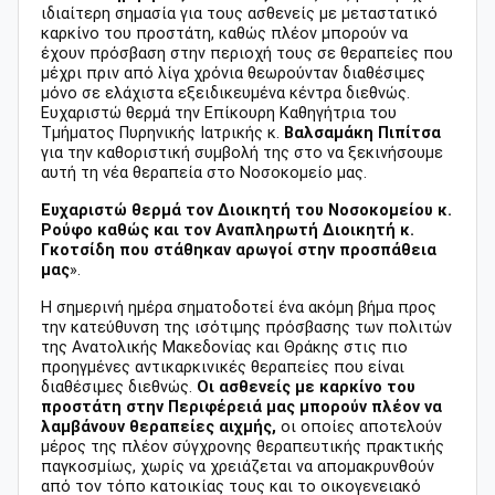
ιδιαίτερη σημασία για τους ασθενείς με μεταστατικό
καρκίνο του προστάτη, καθώς πλέον μπορούν να
έχουν πρόσβαση στην περιοχή τους σε θεραπείες που
μέχρι πριν από λίγα χρόνια θεωρούνταν διαθέσιμες
μόνο σε ελάχιστα εξειδικευμένα κέντρα διεθνώς.
Ευχαριστώ θερμά την Επίκουρη Καθηγήτρια του
Τμήματος Πυρηνικής Ιατρικής κ.
Βαλσαμάκη Πιπίτσα
για την καθοριστική συμβολή της στο να ξεκινήσουμε
αυτή τη νέα θεραπεία στο Νοσοκομείο μας.
Ευχαριστώ θερμά τον Διοικητή του Νοσοκομείου κ.
Ρούφο καθώς και τον Αναπληρωτή Διοικητή κ.
Γκοτσίδη που στάθηκαν αρωγοί στην προσπάθεια
μας
».
Η σημερινή ημέρα σηματοδοτεί ένα ακόμη βήμα προς
την κατεύθυνση της ισότιμης πρόσβασης των πολιτών
της Ανατολικής Μακεδονίας και Θράκης στις πιο
προηγμένες αντικαρκινικές θεραπείες που είναι
διαθέσιμες διεθνώς.
Οι ασθενείς με καρκίνο του
προστάτη στην Περιφέρειά μας μπορούν πλέον να
λαμβάνουν θεραπείες αιχμής,
οι οποίες αποτελούν
μέρος της πλέον σύγχρονης θεραπευτικής πρακτικής
παγκοσμίως, χωρίς να χρειάζεται να απομακρυνθούν
από τον τόπο κατοικίας τους και το οικογενειακό