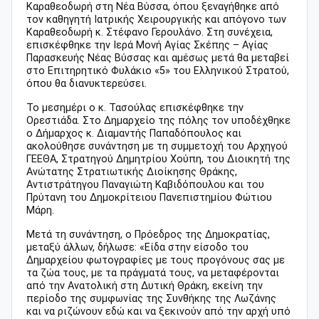
Καραθεοδωρή στη Νέα Βύσσα, όπου ξεναγήθηκε από
τον καθηγητή Ιατρικής Χειρουργικής και απόγονο των
Καραθεοδωρή κ. Στέφανο Γερουλάνο. Στη συνέχεια,
επισκέφθηκε την Ιερά Μονή Αγίας Σκέπης – Αγίας
Παρασκευής Νέας Βύσσας και αμέσως μετά θα μεταβεί
στο Επιτηρητικό Φυλάκιο «5» του Ελληνικού Στρατού,
όπου θα διανυκτερεύσει.
Το μεσημέρι ο κ. Τασούλας επισκέφθηκε την
Ορεστιάδα. Στο Δημαρχείο της πόλης τον υποδέχθηκε
ο Δήμαρχος κ. Διαμαντής Παπαδόπουλος και
ακολούθησε συνάντηση με τη συμμετοχή του Αρχηγού
ΓΕΕΘΑ, Στρατηγού Δημητρίου Χούπη, του Διοικητή της
Ανώτατης Στρατιωτικής Διοίκησης Θράκης,
Αντιστράτηγου Παναγιώτη Καβιδόπουλου και του
Πρύτανη του Δημοκρίτειου Πανεπιστημίου Φώτιου
Μάρη.
Μετά τη συνάντηση, ο Πρόεδρος της Δημοκρατίας,
μεταξύ άλλων, δήλωσε: «Είδα στην είσοδο του
Δημαρχείου φωτογραφίες με τους προγόνους σας με
τα ζώα τους, με τα πράγματά τους, να μεταφέρονται
από την Ανατολική στη Δυτική Θράκη, εκείνη την
περίοδο της συμφωνίας της Συνθήκης της Λωζάνης
και να ριζώνουν εδώ και να ξεκινούν από την αρχή υπό