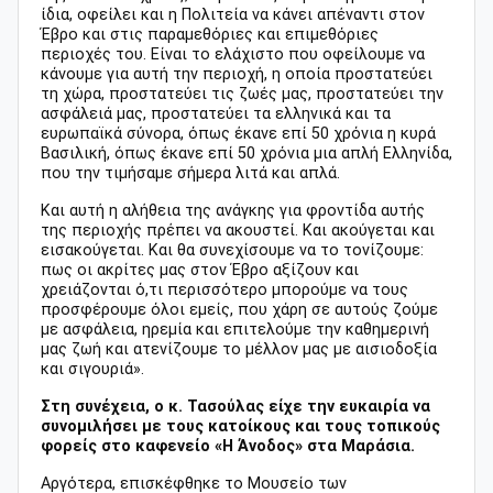
ίδια, οφείλει και η Πολιτεία να κάνει απέναντι στον
Έβρο και στις παραμεθόριες και επιμεθόριες
περιοχές του. Είναι το ελάχιστο που οφείλουμε να
κάνουμε για αυτή την περιοχή, η οποία προστατεύει
τη χώρα, προστατεύει τις ζωές μας, προστατεύει την
ασφάλειά μας, προστατεύει τα ελληνικά και τα
ευρωπαϊκά σύνορα, όπως έκανε επί 50 χρόνια η κυρά
Βασιλική, όπως έκανε επί 50 χρόνια μια απλή Ελληνίδα,
που την τιμήσαμε σήμερα λιτά και απλά.
Και αυτή η αλήθεια της ανάγκης για φροντίδα αυτής
της περιοχής πρέπει να ακουστεί. Και ακούγεται και
εισακούγεται. Και θα συνεχίσουμε να το τονίζουμε:
πως οι ακρίτες μας στον Έβρο αξίζουν και
χρειάζονται ό,τι περισσότερο μπορούμε να τους
προσφέρουμε όλοι εμείς, που χάρη σε αυτούς ζούμε
με ασφάλεια, ηρεμία και επιτελούμε την καθημερινή
μας ζωή και ατενίζουμε το μέλλον μας με αισιοδοξία
και σιγουριά».
Στη συνέχεια, ο κ. Τασούλας είχε την ευκαιρία να
συνομιλήσει με τους κατοίκους και τους τοπικούς
φορείς στο καφενείο «Η Άνοδος» στα Μαράσια.
Αργότερα, επισκέφθηκε το Μουσείο των