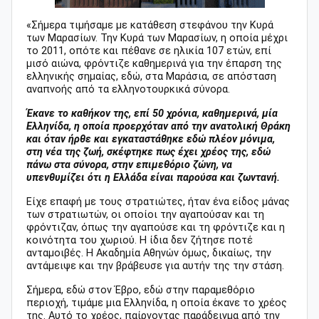
«Σήμερα τιμήσαμε με κατάθεση στεφάνου την Κυρά
των Μαρασίων. Την Κυρά των Μαρασίων, η οποία μέχρι
το 2011, οπότε και πέθανε σε ηλικία 107 ετών, επί
μισό αιώνα, φρόντιζε καθημερινά για την έπαρση της
ελληνικής σημαίας, εδώ, στα Μαράσια, σε απόσταση
αναπνοής από τα ελληνοτουρκικά σύνορα.
Έκανε το καθήκον της, επί 50 χρόνια, καθημερινά, μία
Ελληνίδα, η οποία προερχόταν από την ανατολική Θράκη
και όταν ήρθε και εγκαταστάθηκε εδώ πλέον μόνιμα,
στη νέα της ζωή, σκέφτηκε πως έχει χρέος της, εδώ
πάνω στα σύνορα, στην επιμεθόριο ζώνη, να
υπενθυμίζει ότι η Ελλάδα είναι παρούσα και ζωντανή.
Είχε επαφή με τους στρατιώτες, ήταν ένα είδος μάνας
των στρατιωτών, οι οποίοι την αγαπούσαν και τη
φρόντιζαν, όπως την αγαπούσε και τη φρόντιζε και η
κοινότητα του χωριού. Η ίδια δεν ζήτησε ποτέ
ανταμοιβές. Η Ακαδημία Αθηνών όμως, δικαίως, την
αντάμειψε και την βράβευσε για αυτήν της την στάση.
Σήμερα, εδώ στον Έβρο, εδώ στην παραμεθόριο
περιοχή, τιμάμε μια Ελληνίδα, η οποία έκανε το χρέος
της. Αυτό το χρέος, παίρνοντας παράδειγμα από την