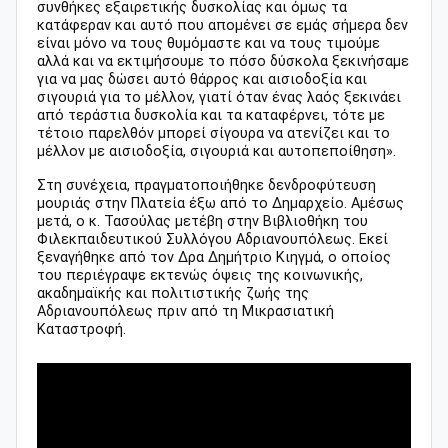
συνθήκες εξαιρετικής δυσκολίας και όμως τα
κατάφεραν και αυτό που απομένει σε εμάς σήμερα δεν
είναι μόνο να τους θυμόμαστε και να τους τιμούμε
αλλά και να εκτιμήσουμε το πόσο δύσκολα ξεκινήσαμε
για να μας δώσει αυτό θάρρος και αισιοδοξία και
σιγουριά για το μέλλον, γιατί όταν ένας λαός ξεκινάει
από τεράστια δυσκολία και τα καταφέρνει, τότε με
τέτοιο παρελθόν μπορεί σίγουρα να ατενίζει και το
μέλλον με αισιοδοξία, σιγουριά και αυτοπεποίθηση».
Στη συνέχεια, πραγματοποιήθηκε δενδροφύτευση
μουριάς στην Πλατεία έξω από το Δημαρχείο. Αμέσως
μετά, ο κ. Τασούλας μετέβη στην Βιβλιοθήκη του
Φιλεκπαιδευτικού Συλλόγου Αδριανουπόλεως. Εκεί
ξεναγήθηκε από τον Δρα Δημήτριο Κιηγμά, ο οποίος
του περιέγραψε εκτενώς όψεις της κοινωνικής,
ακαδημαϊκής και πολιτιστικής ζωής της
Αδριανουπόλεως πριν από τη Μικρασιατική
Καταστροφή.