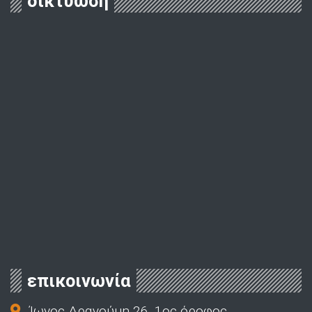
δικτύωση
επικοινωνία
Ίωνος Δραγούμη 26, 1ος όροφος