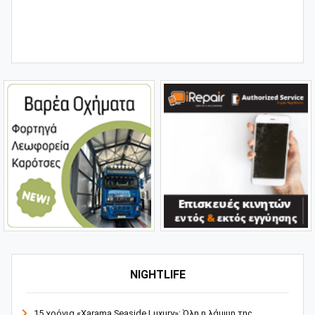
NIGHTLIFE
15 χρόνια «Xarama Seaside Luxury»: Όλη η λάμψη της