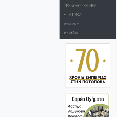
ΤΕΧΝΟΛΟΓΙΚΑ ΝΕΑ
Ε - ΑΤΡΙΚΑ
e-evros +
e - υεξία