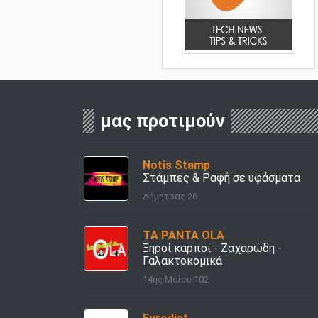
μας προτιμούν
Notis Stamp
Στάμπες & Ραφή σε υφάσματα
Δήμητρας 26
TΑ PANTA OLA
Ξηροί καρποί - Ζαχαρώδη -
Γαλακτοκομικά
14ης Μαίου 102