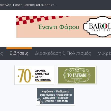
ολης: Γιορτή, μουσική και έμπρακτ...
Δύο συλλήψεις για ναρκωτικ
ός
Ειδήσεις
Διασκέδαση & Πολιτισμός
Μικρέ