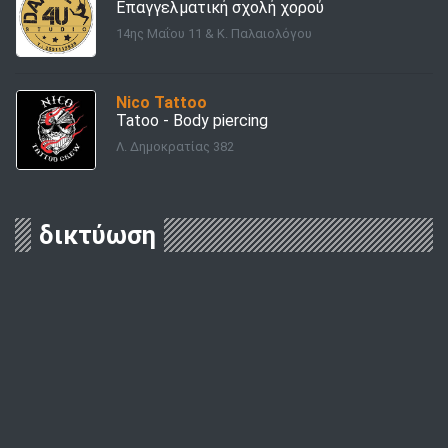
Επαγγελματική σχολή χορού
14ης Μαΐου 11 & Κ. Παλαιολόγου
Nico Tattoo
Tatoo - Body piercing
Λ. Δημοκρατίας 382
δικτύωση