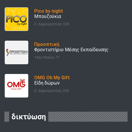
Pico by night
Μπουζούκια
Λ. Δημοκρατίας 328
Προοπτική
Φροντιστήριο Μέσης Εκπαίδευσης
14ης Μαΐου 77
OMG Oh My Gift
Είδη δώρων
Λ. Δημοκρατίας 202
δικτύωση