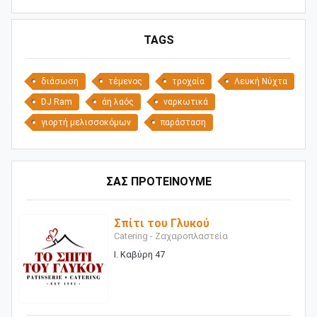
TAGS
διάσωση
τέμενος
τροχαία
Λευκή Νύχτα
DJ Ram
άη λαός
ναρκωτικά
γιορτή μελισσοκόμων
παράσταση
ΣΑΣ ΠΡΟΤΕΙΝΟΥΜΕ
Σπίτι του Γλυκού
Catering - Ζαχαροπλαστεία
Ι. Καβύρη 47