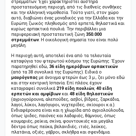
στρεμμάτων. 'Eχει χαρακτηριστεί αυστηρά
προστατευόμενη περιοχή, από τις διεθνείς συνθήκες
και την ελληνική νομοθεσία. Τούτο γιατί, στον χώρο
αυτό, διαβιώνει ένας μοναδικός για την Ελλάδα και την
Ευρώπη ζωικός πληθυσμός από ερπετά, θηλαστικά και
κυρίως αρπακτικά πουλιά. Την περιβάλλει μια
περιφερειακή προστατευτική ζώνη
350.000
στρεμμάτων
. Η οικολογική σημασία του είναι πολύ
μεγάλη.
Η περιοχή αυτή, αποτελεί ένα από τα τελευταία
καταφύγια του φτερωτού κόσμου της Ευρώπης. 'Eχουν
παρατηρηθεί εδώ,
36 είδη ημερόβιων αρπακτικών
(από τα 38 συνολικά της Ευρώπης). Ειδικά ο
μαυρόγυπας
με άνοιγμα φτερών έως 3 μ., ζει μόνο εδώ
και στην κεντρική Ισπανία. Επί πλέον, έχουν
καταγραφεί συνολικά
219 είδη πουλιών
,
40 είδη
ερπετών και αμφίβιων
και
48 είδη θηλαστικών
(αγριογούρουνα, αλεπούδες, ασβοί, βίδρες, ζαρκάδια,
λαγοί, λύκοι, λαγόγυροι, νυχτερίδες, σκίουροι κ.α.).
Ενδιαφέρουσα είναι και η χλωρίδα από αγριολούλουδα,
όπως ίριδες, παιόνες και λαδαριές, θάμνους, όπως
κουμαριές, ρείκια, σκίνα, φουντουκιές και μεγάλα
δέντρα όπως πεύκα, βελανιδιές, ιτιές, λεύκες,
πλατάνια, οξιές, γάβροι, σκλήθρα και σφενδάμια.