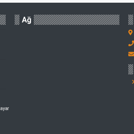
Ağ
sayar