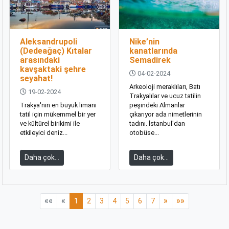
Aleksandrupoli
Nike’nin
(Dedeağaç) Kıtalar
kanatlarında
arasındaki
Semadirek
kavşaktaki şehre
04-02-2024
seyahat!
Arkeoloji meraklıları, Batı
19-02-2024
Trakyalılar ve ucuz tatilin
Trakya'nın en büyük limanı
peşindeki Almanlar
tatil için mükemmel bir yer
çıkarıyor ada nimetlerinin
ve kültürel birikimi ile
tadını. İstanbul'dan
etkileyici deniz...
otobüse...
Daha çok...
Daha çok...
««
«
»
»»
1
2
3
4
5
6
7