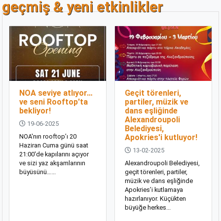
geçmi̇ş & yeni̇ etki̇nli̇kler
NOA seviye atlıyor…
Geçit törenleri,
ve seni Rooftop'ta
partiler, müzik ve
bekliyor!
dans eşliğinde
Alexandroupoli
19-06-2025
Belediyesi,
NOA'nın rooftop’ı 20
Apokries'i kutluyor!
Haziran Cuma günü saat
13-02-2025
21:00'de kapılarını açıyor
ve sizi yaz akşamlarının
Alexandroupoli Belediyesi,
büyüsünü…...
geçit törenleri, partiler,
müzik ve dans eşliğinde
Apokries’i kutlamaya
hazırlanıyor. Küçükten
büyüğe herkes...