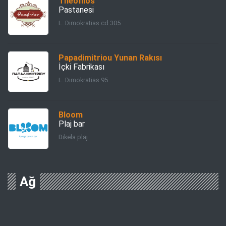
Theofilos
Pastanesi
L. Dimokratias cd 305
Papadimitriou Yunan Rakısı
İçki Fabrikası
L. Dimokratias 95
Bloom
Plaj bar
Dikela plaj
Ağ