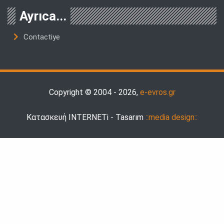
Ayrıca...
Contactiye
Copyright © 2004 - 2026,
e-evros.gr
Κατασκευή INTERNETi - Tasarım
::media design::