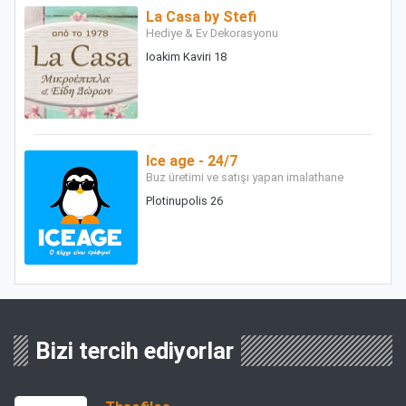
La Casa by Stefi
Hediye & Ev Dekorasyonu
Ioakim Kaviri 18
Ice age - 24/7
Buz üretimi ve satışı yapan imalathane
Plotinupolis 26
Bizi tercih ediyorlar