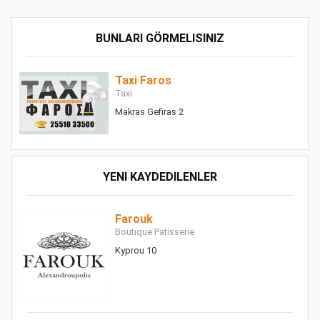
BUNLARI GÖRMELISINIZ
Taxi Faros
Taxi
Makras Gefiras 2
YENI KAYDEDILENLER
Farouk
Boutique Patisserie
Kyprou 10