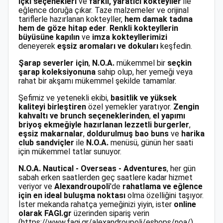
içki seçenekleri
ve
farklı, yaratıcı kokteyller
ile
eğlence doruğa çıkar. Taze malzemeler ve orijinal
tariflerle hazırlanan kokteyller,
hem damak tadına
hem de göze hitap eder
.
Renkli kokteyllerin
büyüsüne kapılın
ve
imza kokteyllerimizi
deneyerek
eşsiz aromaları ve dokuları
keşfedin.
Şarap severler için
,
N.O.A.
mükemmel bir
seçkin
şarap koleksiyonuna
sahip olup, her yemeği veya
rahat bir akşamı mükemmel şekilde tamamlar.
Şefimiz ve yetenekli ekibi,
basitlik ve yüksek
kaliteyi birleştiren
özel yemekler yaratıyor.
Zengin
kahvaltı ve brunch seçeneklerinden
,
el yapımı
briyoş ekmeğiyle hazırlanan lezzetli burgerler
,
eşsiz makarnalar
,
doldurulmuş bao buns
ve
harika
club sandviçler
ile
N.O.A.
menüsü, günün her saati
için mükemmel tatlar sunuyor.
N.O.A. Nautical - Overseas - Adventures
, her gün
sabah erken saatlerden geç saatlere kadar hizmet
veriyor ve
Alexandroupoli
'de
rahatlama ve eğlence
için en ideal buluşma noktası
olma özelliğini taşıyor.
İster mekanda rahatça yemeğinizi yiyin, ister
online
olarak
FAGI.gr
üzerinden sipariş verin
(
https://www.fagi.gr/alexandroupoli/eshops/noa/
),