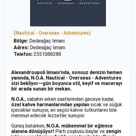
(Nautical - Overseas - Adventures)
Bölge:
Dedeağaç‬ lımanı
Adres:
Dedeağaç‬ lımanı
Telefon:
2551088288
Alexandroupoli limanı'nda, sonsuz denizin hemen
yanında, N.O.A. Nautical - Overseas - Adventures
sizi bekliyor—gün boyunca stil, keyif ve macerayı
bir arada sunan bir mekan.
N.O.A.
, sabahın erken saatlerinden geceye kadar,
özel kahve harmanlarından yapılan
sıcak ve soğuk
içecekler sunuyor, en seçici kahve tutkunlarını bile
memnun edecek lezzetler sunuyor.
Güneş batarken,
N.O.A. mükemmel bir eğlence
alanına dönüşüyor!
Parti coşkusu başlar ve
zengin